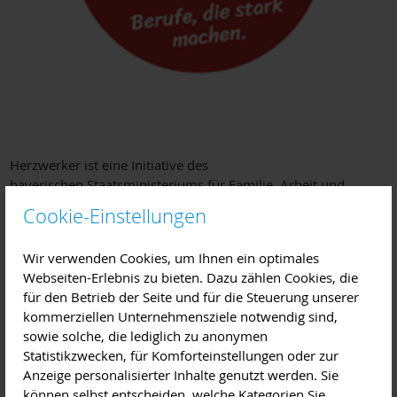
Herzwerker ist eine Initiative des
bayerischen Staatsministeriums für Familie, Arbeit und
Soziales welche das Ziel verfolgt, junge Menschen für soziale
Cookie-Einstellungen
Berufe zu gewinnen. Dabei wird die Berufsberatung
spannend gestalten und der Fokus auf Berufe in der Kinder-
Wir verwenden Cookies, um Ihnen ein optimales
und Jugendhilfe sowie in der Behindertenhilfe gelegt.
Webseiten-Erlebnis zu bieten. Dazu zählen Cookies, die
für den Betrieb der Seite und für die Steuerung unserer
Herzwerker sind Menschen, die Freude an der Arbeit mit
kommerziellen Unternehmensziele notwendig sind,
anderen Menschen haben. Dabei ist es völlig egal ob in
sowie solche, die lediglich zu anonymen
der Kindertagesstätte, der Kinder- und Jugendhilfe oder
Statistikzwecken, für Komforteinstellungen oder zur
der Behindertenhilfe. Die Herzwerker haben es sich zur
Anzeige personalisierter Inhalte genutzt werden. Sie
Aufgabe gemacht die vielfältigen, spannenden und
können selbst entscheiden, welche Kategorien Sie