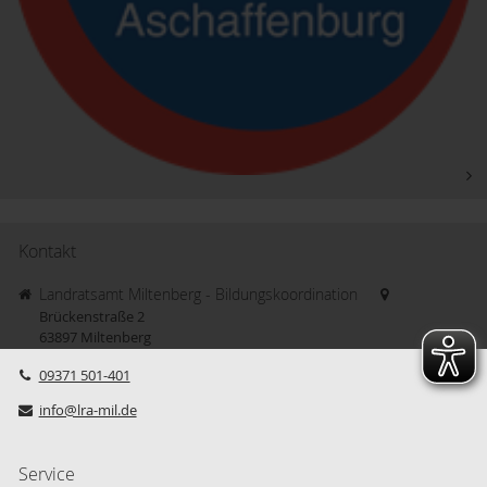
Kontakt
Landratsamt Miltenberg - Bildungskoordination
Brückenstraße 2
63897
Miltenberg
09371 501-401
info@lra-mil.de
Service