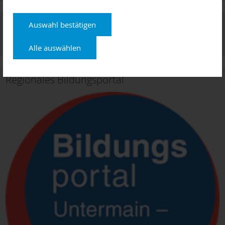
Download: Dokumentation 1.
Auswahl bestätigen
Bildungskonferenz
Alle auswählen
Regionales Bildungsportal