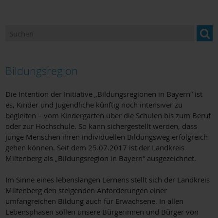
Ansprechpartner
Newsletter "BILDUNG im Landkreis Miltenberg"
Bildung und Beratung für Neuzugewanderte
Bildungsregion
Bildungsangebote und Einrichtungen
Die Intention der Initiative „Bildungsregionen in Bayern“ ist
Berufsorientierung
es, Kinder und Jugendliche künftig noch intensiver zu
begleiten – vom Kindergarten über die Schulen bis zum Beruf
Bildungsmonitoring
oder zur Hochschule. So kann sichergestellt werden, dass
junge Menschen ihren individuellen Bildungsweg erfolgreich
gehen können. Seit dem 25.07.2017 ist der Landkreis
Miltenberg als „Bildungsregion in Bayern“ ausgezeichnet.
Im Sinne eines lebenslangen Lernens stellt sich der Landkreis
Miltenberg den steigenden Anforderungen einer
umfangreichen Bildung auch für Erwachsene. In allen
Lebensphasen sollen unsere Bürgerinnen und Bürger von