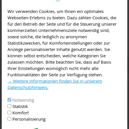
Ihr Ansprechpartner
Wir verwenden Cookies, um Ihnen ein optimales
Webseiten-Erlebnis zu bieten. Dazu zählen Cookies, die
Name
Telefon
Zimmer
E-Mail
für den Betrieb der Seite und für die Steuerung unserer
kommerziellen Unternehmensziele notwendig sind,
Anna-Lena
Klassert
319
sowie solche, die lediglich zu anonymen
Fachkraft
Statistikzwecken, für Komforteinstellungen oder zur
Anzeige personalisierter Inhalte genutzt werden. Sie
können selbst entscheiden, welche Kategorien Sie
zulassen möchten. Bitte beachten Sie, dass auf Basis
Termine
Ihrer Einstellungen womöglich nicht mehr alle
Funktionalitäten der Seite zur Verfügung stehen.
→ Weitere Informationen finden Sie in unserem
Zum Download
Datenschutzhinweis.
Dokumentation 1. Bildungskonferenz 2018
Notwendig
Statistik
Umsetzungsstand Bildungsregion 07/2017
Komfort
Personalisierung