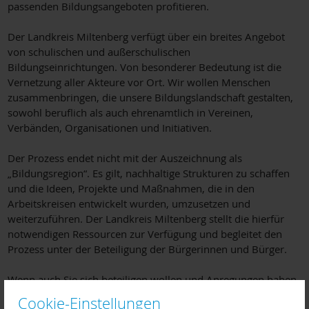
passenden Bildungsangeboten profitieren.
Der Landkreis Miltenberg verfügt über ein breites Angebot
von schulischen und außerschulischen
Bildungseinrichtungen. Von besonderer Bedeutung ist die
Vernetzung aller Akteure vor Ort. Wir wollen Menschen
zusammenbringen, die unsere Bildungslandschaft gestalten,
sowohl beruflich als auch ehrenamtlich in Vereinen,
Verbänden, Organisationen und Initiativen.
Der Prozess endet nicht mit der Auszeichnung als
„Bildungsregion“. Es gilt, nachhaltige Strukturen zu schaffen
und die Ideen, Projekte und Maßnahmen, die in den
Arbeitskreisen entwickelt wurden, umzusetzen und
weiterzuführen. Der Landkreis Miltenberg stellt die hierfür
notwendigen Ressourcen zur Verfügung und begleitet den
Prozess unter der Beteiligung der Bürgerinnen und Bürger.
Wenn auch Sie sich beteiligen wollen und Anregungen haben,
nehmen sie gerne Kontakt zu uns auf.
Cookie-Einstellungen