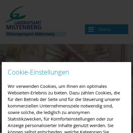
Menü
Bildungsregion
Aktuelles
Cookie-Einstellungen
Veranstaltungen / Termine
Veranstaltung melden
Wir verwenden Cookies, um Ihnen ein optimales
Webseiten-Erlebnis zu bieten. Dazu zählen Cookies, die
für den Betrieb der Seite und für die Steuerung unserer
Landkreis Miltenberg
kommerziellen Unternehmensziele notwendig sind,
sowie solche, die lediglich zu anonymen
Bildungsregionen in Bayern
Statistikzwecken, für Komforteinstellungen oder zur
Anzeige personalisierter Inhalte genutzt werden. Sie
Angebote & Projekte
können selbst entscheiden, welche Kategorien Sie