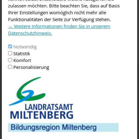
zulassen möchten. Bitte beachten Sie, dass auf Basis
Ansprechpartner
Ihrer Einstellungen womöglich nicht mehr alle
Funktionalitäten der Seite zur Verfügung stehen.
Newsletter "BILDUNG im Landkreis Miltenberg"
→ Weitere Informationen finden Sie in unserem
Veranstaltungen / Termine
Datenschutzhinweis.
Bildung und Beratung für Neuzugewanderte
Veranstaltungen im iCal-Format abonnieren
Notwendig
Bildungsangebote und Einrichtungen
Statistik
Komfort
Berufsorientierung
Personalisierung
Kontakt
Bildungsmonitoring
Landratsamt Miltenberg - Bildungskoordination
Brückenstraße 2
63897
Miltenberg
09371 501-401
info@lra-mil.de
Service