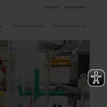
Startseite
Seitenübersicht
te
Berufsorientierung
Bildungsmonitoring
en