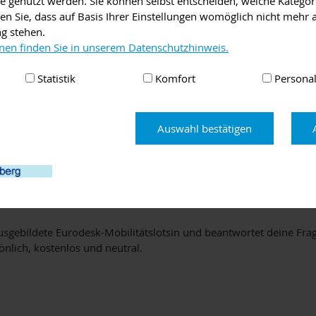
lte genutzt werden. Sie können selbst entscheiden, welche Kategor
 einem Freiwilligendienst,
en Sie, dass auf Basis Ihrer Einstellungen womöglich nicht mehr a
oder einer internationalen
ng stehen.
 im Ausland? Du hast Fragen
nen finden Sie in unserem Datenschutzhinweis.
d Fördermöglichkeiten für
ufenthalt? Dann bist du bei
Statistik
Komfort
Personal
BIA Logo.png
och nicht über das Thema
Auswahl bestätigen
du weißt gar nicht, ob ein
t etwas für dich ist und welche Möglichkeiten dir offenstehen? Vi
ir einen Aufenthalt im Ausland leisten kannst? Du bist unsicher,
 ausreichen, um ins Ausland zu gehen?
usgebildete Eurodesk-Mobilitätslotsin und beantwortet deine Fra
önlich, kostenlos und neutral.