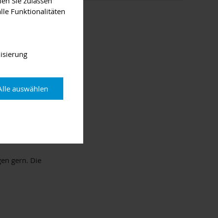
ien Sie zulassen
lle Funktionalitäten
isierung
Alle auswählen
elleicht hast du
 ob deine
gen gern. Die