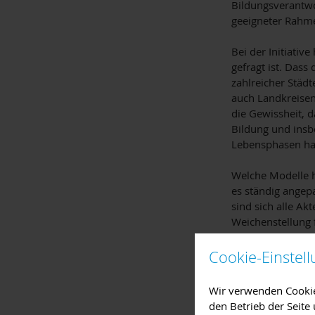
Bildungsverantwo
geeigneter Rahm
Bei der Initiativ
gefragt ist. Dass 
zahlreicher Städt
auch Landkreisen 
die Gewissheit, 
Bildung und insb
Lebensphasen hat
Welche Modelle h
es ständig angepa
sind sich alle Ak
Weichenstellung f
Schule wie auch 
unterworfen, auf 
Cookie-Einstel
Erfolg eine „loka
und Bildungsbiogr
Wir verwenden Cookies
Die Übernahme k
den Betrieb der Seit
Pflichtaufgabe sei