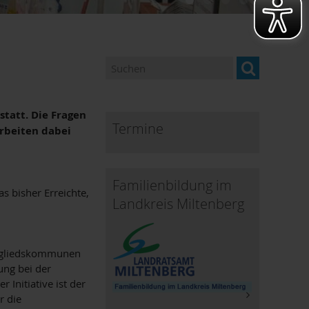
tatt. Die Fragen
Termine
arbeiten dabei
Familienbildung im
 bisher Erreichte,
Landkreis Miltenberg
Mitgliedskommunen
ung bei der
Initiative ist der
r die