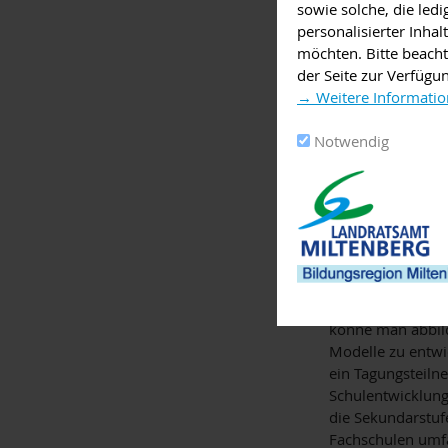
sowie solche, die led
personalisierter Inha
In mehreren Refer
möchten. Bitte beacht
von Bildungskoo
der Seite zur Verfügu
unterscheidet si
→ Weitere Informatio
und Stadtebene. 
strukturellen Me
Notwendig
Entwicklungen de
Bildungsbüro mit
der Lohnliste ha
und Bildungsmoni
angesiedelt. And
von den vielen Er
Auch dem Bildung
könne man abbil
Modelle zu entwi
ein Tagungsteiln
Schulentwicklung
die Sekundarstuf
Fachschulen umfas