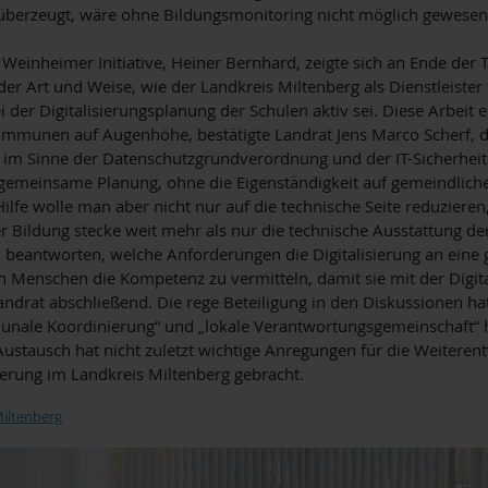
überzeugt, wäre ohne Bildungsmonitoring nicht möglich gewesen
Weinheimer Initiative, Heiner Bernhard, zeigte sich an Ende der 
der Art und Weise, wie der Landkreis Miltenberg als Dienstleist
i der Digitalisierungsplanung der Schulen aktiv sei. Diese Arbeit 
mmunen auf Augenhöhe, bestätigte Landrat Jens Marco Scherf, d
m Sinne der Datenschutzgrundverordnung und der IT-Sicherheit 
gemeinsame Planung, ohne die Eigenständigkeit auf gemeindlich
Hilfe wolle man aber nicht nur auf die technische Seite reduzieren
er Bildung stecke weit mehr als nur die technische Ausstattung der
 beantworten, welche Anforderungen die Digitalisierung an eine g
den Menschen die Kompetenz zu vermitteln, damit sie mit der Digi
ndrat abschließend. Die rege Beteiligung in den Diskussionen hat
ale Koordinierung“ und „lokale Verantwortungsgemeinschaft“ h
Austausch hat nicht zuletzt wichtige Anregungen für die Weiteren
erung im Landkreis Miltenberg gebracht.
Miltenberg