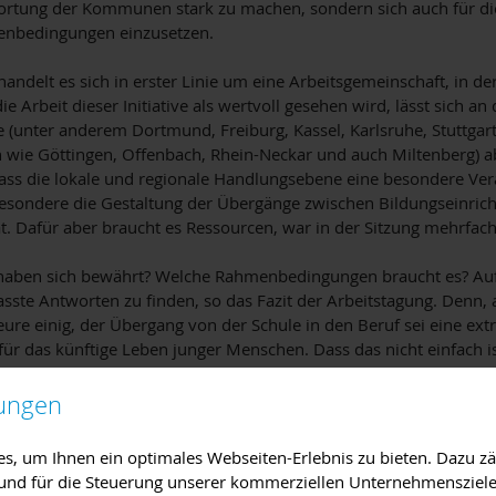
rtung der Kommunen stark zu machen, sondern sich auch für di
enbedingungen einzusetzen.
e handelt es sich in erster Linie um eine Arbeitsgemeinschaft, in 
die Arbeit dieser Initiative als wertvoll gesehen wird, lässt sich an
e (unter anderem Dortmund, Freiburg, Kassel, Karlsruhe, Stuttgart
wie Göttingen, Offenbach, Rhein-Neckar und auch Miltenberg) abl
dass die lokale und regionale Handlungsebene eine besondere Ve
esondere die Gestaltung der Übergänge zwischen Bildungseinric
. Dafür aber braucht es Ressourcen, war in der Sitzung mehrfach
aben sich bewährt? Welche Rahmenbedingungen braucht es? Auf 
sste Antworten zu finden, so das Fazit der Arbeitstagung. Denn, 
teure einig, der Übergang von der Schule in den Beruf sei eine ex
ür das künftige Leben junger Menschen. Dass das nicht einfach ist
Wirtschaft sind ihren speziellen rechtlichen und fachlichen Rah
die die Initiative keinen oder nur geringen Einfluss hat. Deshalb 
lungen
le Verantwortungsgemeinschaft“ unter Beteiligung alles Akteure, 
afien Einfluss haben. Deshalb heißt es im Positionspapier der Init
, um Ihnen ein optimales Webseiten-Erlebnis zu bieten. Dazu zäh
ommunaler Verantwortung für Bildung und Übergänge muss eine
e und für die Steuerung unserer kommerziellen Unternehmensziele
n. Rein rechtlich gesehen, ist sie de facto aber eine freiwillige Lei