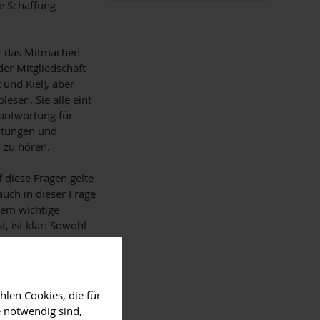
e Schaffung
der das Mitmachen
 der Mitgliedschaft
 und Kiel), aber
esen. Sie alle eint
rantwortung für
htungen und
 zu hören.
diese Fragen gelte
auch in dieser Frage
trem wichtige
, ist klar: Sowohl
menbedingungen
brauche es für den
die auf Übergänge
iative ganz klar:
len Cookies, die für
 politische
 notwendig sind,
stung.