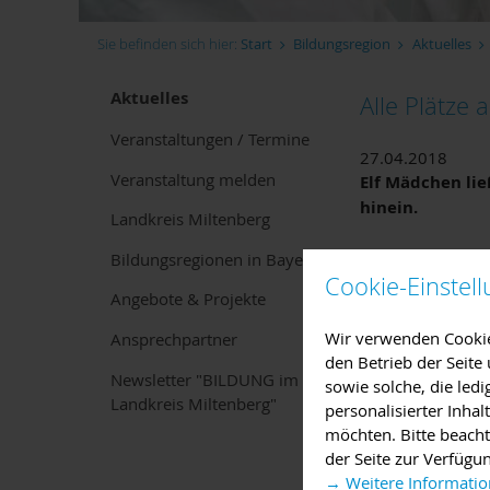
Sie befinden sich hier:
Start
Bildungsregion
Aktuelles
Aktuelles
Alle Plätze
Veranstaltungen / Termine
27.04.2018
Veranstaltung melden
Elf Mädchen li
hinein.
Landkreis Miltenberg
Bildungsregionen in Bayern
„Alle angebotenen
Cookie-Einstel
Angebote & Projekte
Miltenberg, Sabin
Mädchen ließen s
Wir verwenden Cookies
Ansprechpartner
Miltenberg hinei
den Betrieb der Seit
Newsletter "BILDUNG im
sowie solche, die led
Im Foyer des Lan
Landkreis Miltenberg"
personalisierter Inha
Betreuerinnen un
möchten. Bitte beacht
gingen. Einige 
der Seite zur Verfügu
informiert und s
→ Weitere Informatio