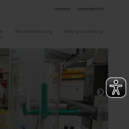
Startseite
Seitenübersicht
te
Berufsorientierung
Bildungsmonitoring
en