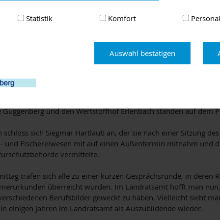
rte zwei Interessentinnen ihren Beruf. Anschließend ging es in d
i Mädchen mit in die Berufsschule in Miltenberg nahm, wo sie un
Statistik
Komfort
Personal
die Hochschule Aschaffenburg besichtigten. Danach schauten sie 
rnburg um, wo die Kantine umgebaut wird. Andere Teilnehmerin
uvorhaben in Miltenberg, bei denen es beispielsweise um Gestalt
Auswahl bestätigen
d Brandschutz ging. Zwei Mädchen beschäftigten sich bei Ortsei
Bauvorhaben.
n Abfallwirtschaft trafen drei Mädchen mit Kai Strüber und Ing
he Entwicklung darstellten und Fragen beantworteten. Auch ein Bli
e Guggenberg und den Wertstoffhof Erlenbach standen auf dem 
 schloss sich Siegmar Hartlaub an, der sie nach einer Sitzung des
d- und Fischereiwesen mit auf einen Außentermin mitnahm und do
urschutzbehörde vermittelte.
ttag trafen sich alle zu einer kurzen Gesprächsrunde, in deren
merurkunden überreicht wurden. Im Landratsamt hofft man nun
 verschiedenen Berufsbilder geweckt zu haben. Vielleicht sieht ma
n einigen Jahren im Landratsamt als Auszubildende wieder.