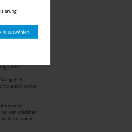
en Außendienst, wo
ter anderem die
isierung
sich in der
nen befassten sich
ung, Sanierung,
Alle auswählen
nsichten in
e Ströher zusammen,
ck auf die
Programm.
 Sachgebiets
rt die zahlreichen
 Rahmen den
, bei den Mädchen
n ja das ein oder