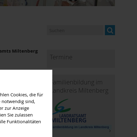
samts Miltenberg
Termine
des Landkreises
Familienbildung im
ganisiert hatte. Elf
Landkreis Miltenberg
 des Landratsamts
len Cookies, die für
 notwendig sind,
er zur Anzeige
pf und die
ien Sie zulassen
denen Abteilungen
lle Funktionalitäten
n des Bauamts
n Elisabeth