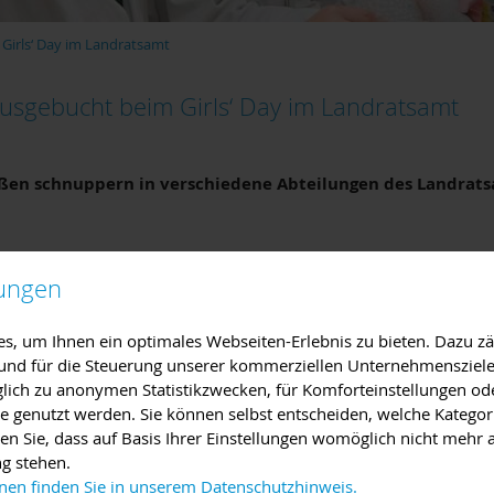
Girls‘ Day im Landratsamt
 ausgebucht beim Girls‘ Day im Landratsamt
eßen schnuppern in verschiedene Abteilungen des Landrat
 Plätze ausgebucht“, freute sich die Gleichstellungsbeauftragte 
lungen
e Farrenkopf, die den Girls‘ Day am Donnerstag im Landratsamt or
ich die Gelegenheit nicht entgehen, in verschiedene Abteilungen
, um Ihnen ein optimales Webseiten-Erlebnis zu bieten. Dazu zäh
n zu schnuppern.
e und für die Steuerung unserer kommerziellen Unternehmensziele
iglich zu anonymen Statistikzwecken, für Komforteinstellungen od
dratsamts begrüßten Landrat Jens Marco Scherf, Sabine Farrenko
lte genutzt werden. Sie können selbst entscheiden, welche Kategor
d Betreuer alle Mädchen, ehe die jungen Frauen in die verschie
en Sie, dass auf Basis Ihrer Einstellungen womöglich nicht mehr a
Mädchen wurden im Kreisbauamt unter anderem über die Aufgabe
ng stehen.
ie erfuhren, wie ein Genehmigungsverfahren abläuft. Bauzeichneri
nen finden Sie in unserem Datenschutzhinweis.