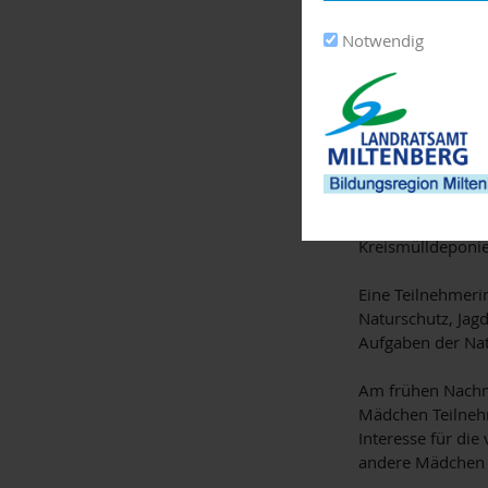
Dimmerling erklä
Sandra Brosi dre
Notwendig
neuen Räume für 
Berufsschule Obe
mit aktuellen Ba
Denkmalpflege un
Gemeinden mit 
In der Kommunale
die ihre beruflic
Kreismülldeponi
Eine Teilnehmerin
Naturschutz, Jag
Aufgaben der Nat
Am frühen Nachmi
Mädchen Teilneh
Interesse für die
andere Mädchen i