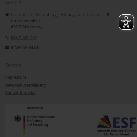
Kontakt
Landratsamt Miltenberg - Bildungskoordination
Brückenstraße 2
63897
Miltenberg
09371 501-401
info@lra-mil.de
Service
Impressum
Datenschutzerklärung
Kontaktformular