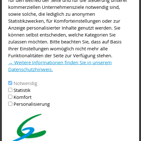
Ziel dieses abwechslungsreichen Lehrgangs. Wir möchten
kommerziellen Unternehmensziele notwendig sind,
neue Perspektiven schaffen!
sowie solche, die lediglich zu anonymen
Statistikzwecken, für Komforteinstellungen oder zur
Anzeige personalisierter Inhalte genutzt werden. Sie
Um Sie auf den Geschmack zu bringen, bieten wir in unseren
können selbst entscheiden, welche Kategorien Sie
Räumen in Aschaffenburg
zulassen möchten. Bitte beachten Sie, dass auf Basis
Ihrer Einstellungen womöglich nicht mehr alle
Funktionalitäten der Seite zur Verfügung stehen.
• am
Samstag, 8. Februar einen Schnupper-Workshop
→ Weitere Informationen finden Sie in unserem
von 10:00 – 14:00 Uhr an (wir bitten um Anmeldung bis 4.
Datenschutzhinweis.
Februar!)
• am
Dienstag, 11. Februar einen Infotag
von 15:00 –
Notwendig
16:30 Uhr an. Sie sind dazu herzlich eingeladen!
Statistik
Komfort
Personalisierung
Der Lehrgang findet immer dienstags von 8:30 Uhr bis 14:45
Uhr statt. Er beginnt
am 29. April 2025 und dauert bis Dezember 2026.