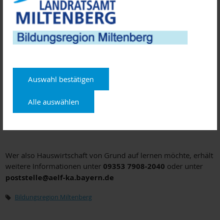
Anmeldeschluss ist der 1. April 2025
.
Im Anschluss an den Lehrgang besteht unter bestimmten
Voraussetzungen die ,Möglichkeit, die Abschlussprüfung
zum/zur Hauswirtschafter/in abzulegen. Eine erfolgreiche
Abschlussprüfung ist eine sehr gute Basis, um in eine
Auswahl bestätigen
erwerbsmäßige hauswirtschaftliche Tätigkeit einzusteigen.
Dafür bietet der Arbeitsmarkt derzeit sehr viele Chancen.
Es fällt keine Lehrgangsgebühr an, die Kosten für Material,
Alle auswählen
Lehrbücher und Arbeitskleidung ist von den Teilnehmern
selbst zu tragen.
Wer also Hauswirtschaft von Grund auf lernen möchte, erhält
weitere Informationen unter
09353 7908-2040
oder unter
poststelle@aelf-ka.bayern.de
Bildungsregion Miltenberg