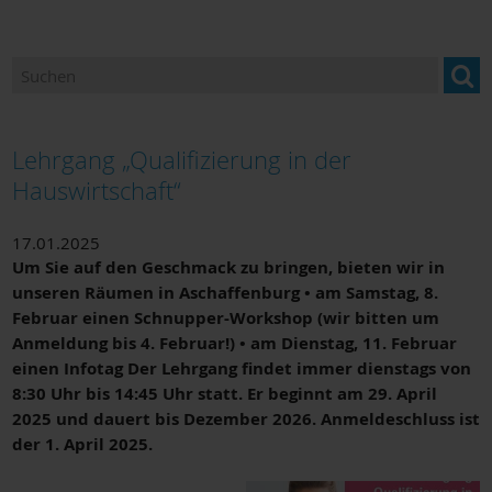
Ansprechpartner
Newsletter "BILDUNG im Landkreis Miltenberg"
Bildung und Beratung für Neuzugewanderte
Lehrgang „Qualifizierung in der
Bildungsangebote und Einrichtungen
Hauswirtschaft“
Berufsorientierung
17.01.2025
Um Sie auf den Geschmack zu bringen, bieten wir in
Bildungsmonitoring
unseren Räumen in Aschaffenburg • am Samstag, 8.
Februar einen Schnupper-Workshop (wir bitten um
Anmeldung bis 4. Februar!) • am Dienstag, 11. Februar
einen Infotag Der Lehrgang findet immer dienstags von
8:30 Uhr bis 14:45 Uhr statt. Er beginnt am 29. April
2025 und dauert bis Dezember 2026. Anmeldeschluss ist
der 1. April 2025.