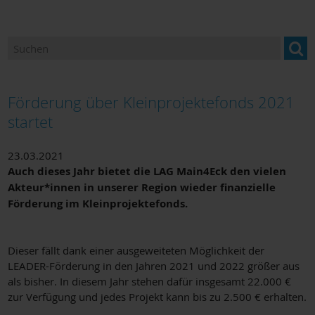
Ansprechpartner
Newsletter "BILDUNG im Landkreis Miltenberg"
Bildung und Beratung für Neuzugewanderte
Förderung über Kleinprojektefonds 2021
Bildungsangebote und Einrichtungen
startet
Berufsorientierung
23.03.2021
Auch dieses Jahr bietet die LAG Main4Eck den vielen
Bildungsmonitoring
Akteur*innen in unserer Region wieder finanzielle
Förderung im Kleinprojektefonds.
Dieser fällt dank einer ausgeweiteten Möglichkeit der
LEADER-Förderung in den Jahren 2021 und 2022 größer aus
als bisher. In diesem Jahr stehen dafür insgesamt 22.000 €
zur Verfügung und jedes Projekt kann bis zu 2.500 € erhalten.