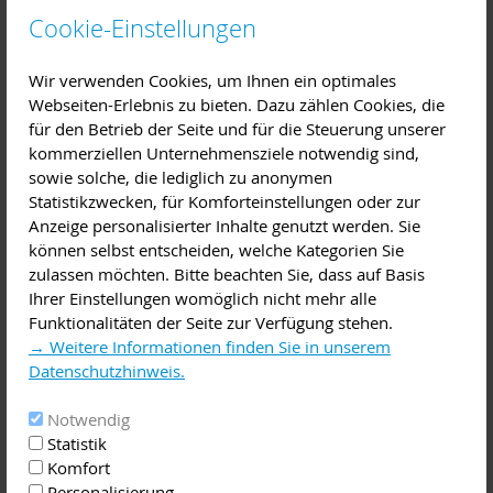
stellen eine schriftliche Anfrage per Mail oder Post an die LAG
Cookie-Einstellungen
mit kurzer Darstellung der geplanten Maßnahme. Das dafür
auszufüllende, einseitige Formular „Kurzbeschreibung“ finden
Wir verwenden Cookies, um Ihnen ein optimales
Interessierte auf der Internetseite der LAG Main4Eck
Webseiten-Erlebnis zu bieten. Dazu zählen Cookies, die
unter www.main4eck.de.
für den Betrieb der Seite und für die Steuerung unserer
kommerziellen Unternehmensziele notwendig sind,
Die Anfragen müssen bis zum 16.05.2021 bei der LAG
sowie solche, die lediglich zu anonymen
Main4Eck eingehen. Entweder per Post oder Mail an:
Statistikzwecken, für Komforteinstellungen oder zur
LAG Main4Eck Miltenberg e.V., Industriering 7, 63868
Anzeige personalisierter Inhalte genutzt werden. Sie
Großwallstadt bzw. kleinprojektefonds@main4eck.de.
können selbst entscheiden, welche Kategorien Sie
zulassen möchten. Bitte beachten Sie, dass auf Basis
Der Steuerkreis der LAG bewertet innovative Aktionen und
Ihrer Einstellungen womöglich nicht mehr alle
Projektideen objektiv und transparent
Funktionalitäten der Seite zur Verfügung stehen.
Die Entscheidung über eine finanzielle Unterstützung von
→ Weitere Informationen finden Sie in unserem
beantragten Maßnahmen oder Aktionen wird durch den
Datenschutzhinweis.
Steuerkreis der LAG Main4Eck getroffen.
Entscheidungsgrundlage ist eine fristgerechte und
Notwendig
entscheidungsreife Beschreibung der Maßnahme bzw.
Statistik
Projektidee sowie die Bewertung der Einzelmaßnahme
Komfort
mittels objektiver und transparenter Auswahlkriterien. Wenn
Personalisierung