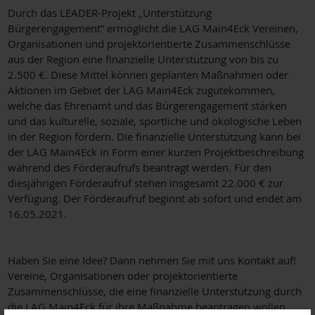
Durch das LEADER-Projekt „Unterstützung
Bürgerengagement“ ermöglicht die LAG Main4Eck Vereinen,
Organisationen und projektorientierte Zusammenschlüsse
aus der Region eine finanzielle Unterstützung von bis zu
2.500 €. Diese Mittel können geplanten Maßnahmen oder
Aktionen im Gebiet der LAG Main4Eck zugutekommen,
welche das Ehrenamt und das Bürgerengagement stärken
und das kulturelle, soziale, sportliche und ökologische Leben
in der Region fördern. Die finanzielle Unterstützung kann bei
der LAG Main4Eck in Form einer kurzen Projektbeschreibung
während des Förderaufrufs beantragt werden. Für den
diesjährigen Förderaufruf stehen insgesamt 22.000 € zur
Verfügung. Der Förderaufruf beginnt ab sofort und endet am
16.05.2021.
Haben Sie eine Idee? Dann nehmen Sie mit uns Kontakt auf!
Vereine, Organisationen oder projektorientierte
Zusammenschlüsse, die eine finanzielle Unterstützung durch
die LAG Main4Eck für ihre Maßnahme beantragen wollen,