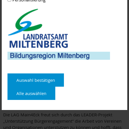
zum Förderaufruf mehr Anfragen eingereicht werden, so dass
die 22.000 € aus dem Fördertopf zum Förderaufruf nicht
ausreichen, dann entscheidet das Ranking der erreichten
Punkte bei den Auswahlkriterien über die Vergabe der
Unterstützung.
Keine hohen bürokratischen Hürden
Wenn die finanzielle Unterstützung einer geplanten
Maßnahme/Aktion Ihres Vereins oder Ihrer Organisation vom
Steuerkreis der LAG Main4Eck beschlossen wird, dann wird
eine lediglich zweiseitige Zielvereinbarung zwischen Ihnen
und der LAG Main4Eck geschlossen. Diese regelt sowohl den
Inhalt der geplanten Maßnahme oder Aktion, den
Auswahl bestätigen
Durchführungszeitraum, die Höhe der Unterstützung, den
Zahlungsverkehr sowie die Nachweise für die Durchführung
Alle auswählen
der Maßnahme/Aktion und ist für den regionalen Akteur und
die LAG Main4Eck bindend.
Die LAG Main4Eck freut sich durch das LEADER-Projekt
„Unterstützung Bürgerengagement“ die Arbeit von Vereinen
und Organisationen unterstützen zu können und hofft, dass