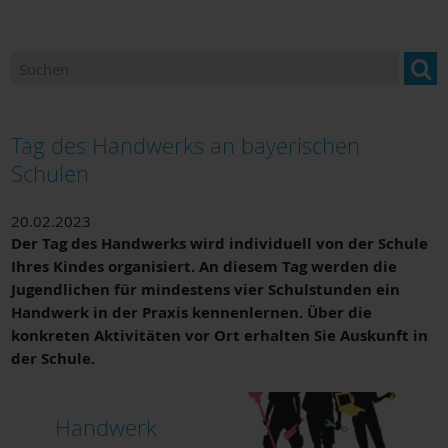
Ansprechpartner
Newsletter "BILDUNG im Landkreis Miltenberg"
Bildung und Beratung für Neuzugewanderte
Tag des Handwerks an bayerischen
Bildungsangebote und Einrichtungen
Schulen
Berufsorientierung
20.02.2023
Der Tag des Handwerks wird individuell von der Schule
Bildungsmonitoring
Ihres Kindes organisiert. An diesem Tag werden die
Jugendlichen für mindestens vier Schulstunden ein
Handwerk in der Praxis kennenlernen. Über die
konkreten Aktivitäten vor Ort erhalten Sie Auskunft in
der Schule.
Handwerk