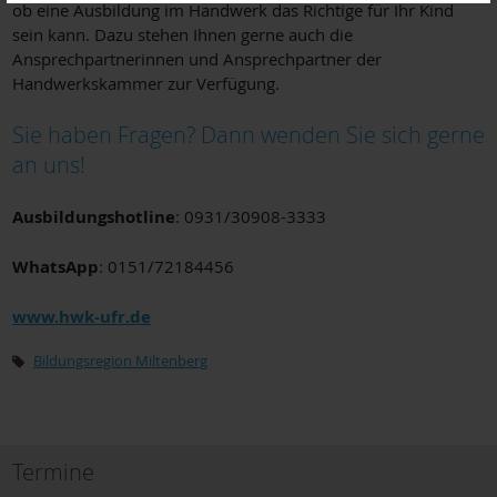
ob eine Ausbildung im Handwerk das Richtige für Ihr Kind
sein kann. Dazu stehen Ihnen gerne auch die
Ansprechpartnerinnen und Ansprechpartner der
Handwerkskammer zur Verfügung.
Sie haben Fragen? Dann wenden Sie sich gerne
an uns!
Ausbildungshotline
: 0931/30908-3333
WhatsApp
: 0151/72184456
www.hwk-ufr.de
Bildungsregion Miltenberg
Termine