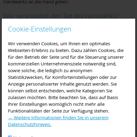
Handwerks an die Hand geben.
Wer veranstaltet den Tag des Handwerks?
Cookie-Einstellungen
Der Tag des Handwerks wird individuell von der Schule Ihres
Kindes organisiert. An diesem Tag werden die Jugendlichen
Wir verwenden Cookies, um Ihnen ein optimales
für mindestens vier Schulstunden ein Handwerk in der Praxis
Webseiten-Erlebnis zu bieten. Dazu zählen Cookies, die
kennenlernen. Über die konkreten Aktivitäten vor Ort
für den Betrieb der Seite und für die Steuerung unserer
erhalten Sie Auskunft in der Schule.
kommerziellen Unternehmensziele notwendig sind,
Was macht mein Kind an diesem Tag?
sowie solche, die lediglich zu anonymen
Statistikzwecken, für Komforteinstellungen oder zur
Anzeige personalisierter Inhalte genutzt werden. Sie
Ihr Kind wird an diesem Tag praxisnahe Erfahrungen
können selbst entscheiden, welche Kategorien Sie
sammeln und sich ausprobieren.
zulassen möchten. Bitte beachten Sie, dass auf Basis
Der Tag des Handwerks soll dazu beitragen, dass Talente und
Ihrer Einstellungen womöglich nicht mehr alle
Fähigkeiten in handwerklichen Berufen entdeckt werden.
Funktionalitäten der Seite zur Verfügung stehen.
Durch praktische Aktionen soll Interesse an handwerklichen
→ Weitere Informationen finden Sie in unserem
Tätigkeiten aktiv geweckt werden.
Datenschutzhinweis.
Wie können Sie sich als Eltern aktiv