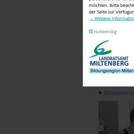
möchten. Bitte beacht
28.07. – 02.08. 
der Seite zur Verfügu
→ Weitere Informatio
· Sommerferien (
Notwendig
19.08. - 23.08.2
Eine Übersicht a
Die Bewerbungsmo
unter www.tezba
Bildungsregion 