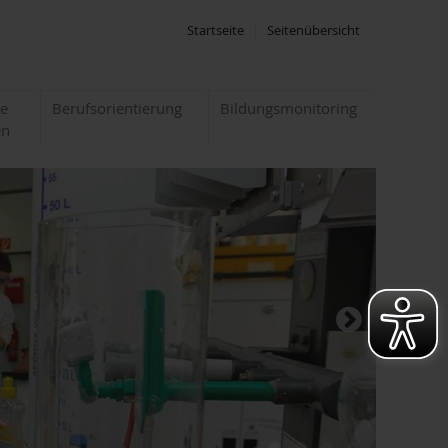
Startseite
Seitenübersicht
te
Berufsorientierung
Bildungsmonitoring
en