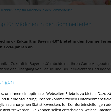
Technik-Camp für Mädchen in den Sommerferien
mp für Mädchen in den Sommerferien
„Technik – Zukunft in Bayern 4.0“ bietet in den Sommerfer
n 12-14 Jahren an.
Technik – Zukunft in Bayern 4.0“ möchte mit ihren Camp-Angeboten
Jahren den Übergang von Schule und Beruf erleichtern und Koope
Wirtschaft stärken und ausbauen. Schülerinnen und Schüler kön
hmen und teilweise einer Hochschule praktisch arbeiten, können 
lungen
meln und ihre Berufsvorstellungen konkretisieren.
, um Ihnen ein optimales Webseiten-Erlebnis zu bieten. Dazu zäh
werden folgende Camps für Schülerinnen von 12-14 Jahren ange
e und für die Steuerung unserer kommerziellen Unternehmensziele
iglich zu anonymen Statistikzwecken, für Komforteinstellungen od
Bewerbungsschluss 30. Juni 2019)
lte genutzt werden. Sie können selbst entscheiden, welche Kategor