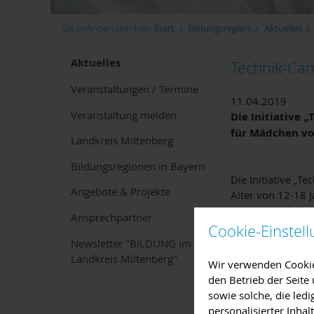
Sie befinden sich hier:
Start
Bildungsregion
Aktuelles
Aktuelles
Technik-Ca
Veranstaltungen / Termine
11.04.2019
Veranstaltung melden
Die Initiative 
für Mädchen vo
Landkreis Miltenberg
Bildungsregionen in Bayern
Die Initiative „
Angebote & Projekte
Alter von 12-18 
Schulen und der 
Ansprechpartner
in einem Unterne
Cookie-Einstel
Ihre Zukunft sam
Newsletter "BILDUNG im
Landkreis Miltenberg"
Wir verwenden Cookies
In Unterfranken 
den Betrieb der Seit
sowie solche, die led
· Sommerferien (
personalisierter Inha