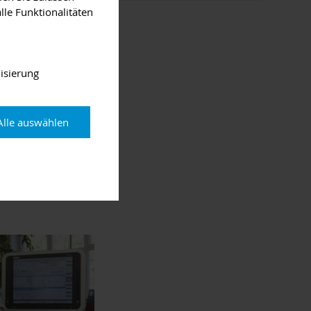
lle Funktionalitäten
am Main
isierung
weinfurt
de/camptermine.
Alle auswählen
iative finden Sie