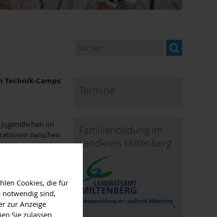
ien Technik-Camps
Termine
 Jugendlichen im
Familienbildung im
rationen zwischen
Landkreis Miltenberg
nen eine Woche lang
dabei Ideen für
len Cookies, die für
boten:
 notwendig sind,
er zur Anzeige
ien Sie zulassen