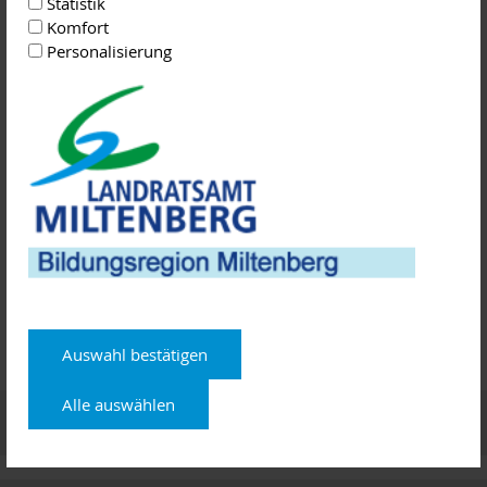
Statistik
Komfort
N
ächster Termin ist am 18.01.2023 in der ZENTEC GmbH
Personalisierung
in Großwallstadt.
Anmeldung unter
www.zentec.de/veranstaltungen
-
Anmeldeschluss ist am 16.01.2023
.
Kontakt:
Vanessa Scheyk,
Telefon
06022 / 26 -1110,
anmeldung@zentec.de
Bildungsregion Miltenberg
Auswahl bestätigen
Alle auswählen
Termine