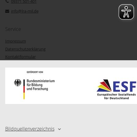
09371 501-401
info@lra-mil.de
Service
Impressum
Datenschutzerklärung
Kontaktformular
Bildquellenverzeichnis