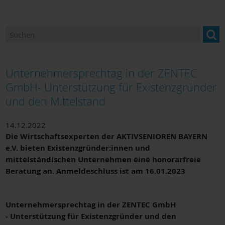
Ansprechpartner
Newsletter "BILDUNG im Landkreis Miltenberg"
Bildung und Beratung für Neuzugewanderte
Unternehmersprechtag in der ZENTEC
Bildungsangebote und Einrichtungen
GmbH- Unterstützung für Existenzgründer
und den Mittelstand
Berufsorientierung
Bildungsmonitoring
14.12.2022
Die Wirtschaftsexperten der AKTIVSENIOREN BAYERN
e.V. bieten Existenzgründer:innen und
mittelständischen Unternehmen eine honorarfreie
Beratung an. Anmeldeschluss ist am 16.01.2023
Unternehmersprechtag in der ZENTEC GmbH
- Unterstützung für Existenzgründer und den