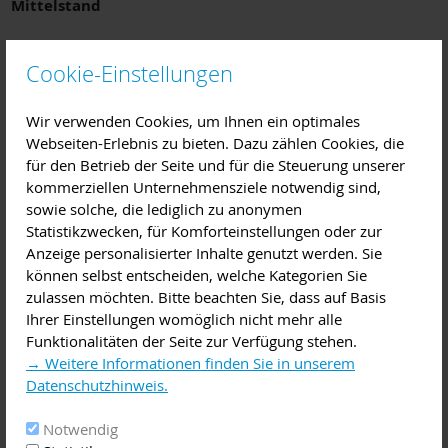
Mittelstand
Cookie-Einstellungen
Die Wirtschaftsexperten der AKTIVSENIOREN BAYERN e.V.
bieten Existenzgründer:innen und mittelständischen
Wir verwenden Cookies, um Ihnen ein optimales
Unternehmen eine honorarfreie Beratung an. Zu den
Webseiten-Erlebnis zu bieten. Dazu zählen Cookies, die
Beratungsschwerpunkten zählen u. a.: Planung- und
für den Betrieb der Seite und für die Steuerung unserer
Finanzierung, Rechnungswesen, Optimierung von
kommerziellen Unternehmensziele notwendig sind,
Organisationsabläufen, Produktion, Vertrieb und Marketing
sowie solche, die lediglich zu anonymen
sowie Personalwesen, Aus- und Weiterbildung. Auch die
Statistikzwecken, für Komforteinstellungen oder zur
Existenzsicherung und die Unternehmensnachfolge sind
Anzeige personalisierter Inhalte genutzt werden. Sie
Themen der Sprechtage. Die jeweils 45-minütigen
können selbst entscheiden, welche Kategorien Sie
Beratungsgespräche finden vormittags statt.
zulassen möchten. Bitte beachten Sie, dass auf Basis
Ihrer Einstellungen womöglich nicht mehr alle
Funktionalitäten der Seite zur Verfügung stehen.
→ Weitere Informationen finden Sie in unserem
Weitere Informationen erhalten Sie unter
Datenschutzhinweis.
www.aktivsenioren.de
.
Notwendig