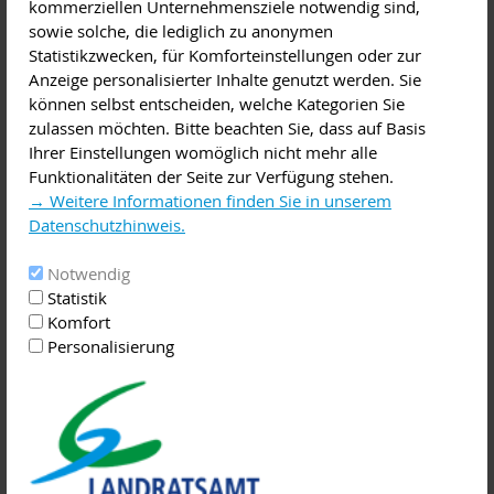
kommerziellen Unternehmensziele notwendig sind,
Kosten: 5,- €
sowie solche, die lediglich zu anonymen
Uhrzeit: 11:00 Uhr
Statistikzwecken, für Komforteinstellungen oder zur
Ort: Museum.Stadt.Miltenberg
Anzeige personalisierter Inhalte genutzt werden. Sie
Infos: Tourismusgemeinschaft Miltenberg Bürgstadt
können selbst entscheiden, welche Kategorien Sie
Kleinheubach, 09371-404119 oder www.miltenberg.info
zulassen möchten. Bitte beachten Sie, dass auf Basis
Ihrer Einstellungen womöglich nicht mehr alle
Kreis Miltenberg 22.09.2018
Funktionalitäten der Seite zur Verfügung stehen.
Stadt Miltenberg: Henker, Bettler, Pestilenzen –
→ Weitere Informationen finden Sie in unserem
Schattenseiten einer alten Stadt
Datenschutzhinweis.
Diese Führung befasst sich mit den Schattenseiten der
Miltenberger Stadtgeschichte. Sie werden meist von den
Notwendig
großartigen Fachwerkbauten und der malerischen Lage
Statistik
zwischen Bergen und Main überstrahlt. Unterlagen aus
Komfort
Miltenberger und anderen Archiven zeigen, wie die Bürger
Personalisierung
versuchten, mit den Problemen fertig zu werden. Bis ans
Ende des 19. Jahrhunderts gefährdeten katastrophale
hygienische Zustände, fehlende soziale Absicherung und
unzureichende medizinische Versorgung das Leben der
Bürger und der Besucher einer dennoch pulsierenden Stadt.
Kosten: 5,- €