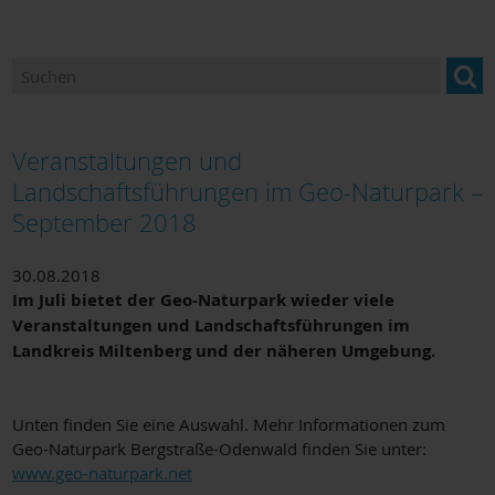
Ansprechpartner
Newsletter "BILDUNG im Landkreis Miltenberg"
Bildung und Beratung für Neuzugewanderte
Veranstaltungen und
Bildungsangebote und Einrichtungen
Landschaftsführungen im Geo-Naturpark –
September 2018
Berufsorientierung
Bildungsmonitoring
30.08.2018
Im Juli bietet der Geo-Naturpark wieder viele
Veranstaltungen und Landschaftsführungen im
Landkreis Miltenberg und der näheren Umgebung.
Unten finden Sie eine Auswahl. Mehr Informationen zum
Geo-Naturpark Bergstraße-Odenwald finden Sie unter:
www.geo-naturpark.net