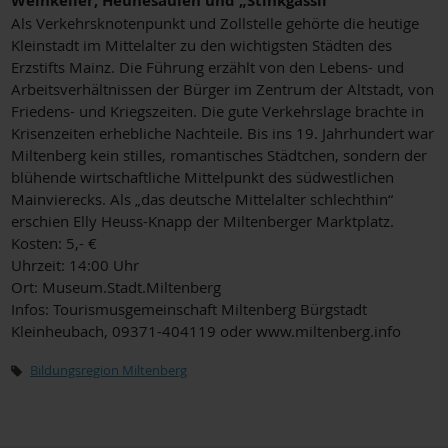
Weinkeller, Heunesäulen und „Stinkgässli“
Als Verkehrsknotenpunkt und Zollstelle gehörte die heutige
Kleinstadt im Mittelalter zu den wichtigsten Städten des
Erzstifts Mainz. Die Führung erzählt von den Lebens- und
Arbeitsverhältnissen der Bürger im Zentrum der Altstadt, von
Friedens- und Kriegszeiten. Die gute Verkehrslage brachte in
Krisenzeiten erhebliche Nachteile. Bis ins 19. Jahrhundert war
Miltenberg kein stilles, romantisches Städtchen, sondern der
blühende wirtschaftliche Mittelpunkt des südwestlichen
Mainvierecks. Als „das deutsche Mittelalter schlechthin“
erschien Elly Heuss-Knapp der Miltenberger Marktplatz.
Kosten: 5,- €
Uhrzeit: 14:00 Uhr
Ort: Museum.Stadt.Miltenberg
Infos: Tourismusgemeinschaft Miltenberg Bürgstadt
Kleinheubach, 09371-404119 oder www.miltenberg.info
Bildungsregion Miltenberg