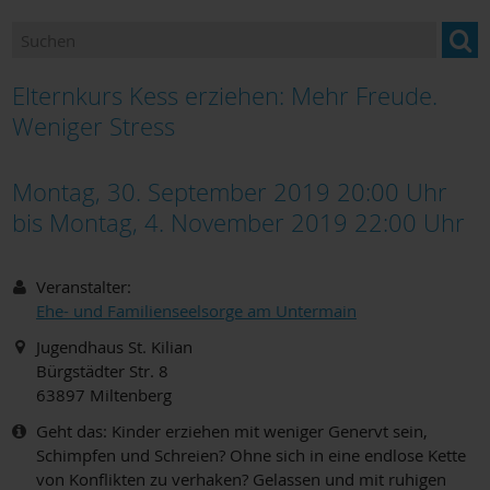
Ansprechpartner
Newsletter "BILDUNG im Landkreis Miltenberg"
Elternkurs Kess erziehen: Mehr Freude.
Bildung und Beratung für Neuzugewanderte
Weniger Stress
Bildungsangebote und Einrichtungen
Montag, 30. September 2019 20:00 Uhr
bis
Montag, 4. November 2019 22:00
Uhr
Berufsorientierung
Bildungsmonitoring
Veranstalter:
Ehe- und Familienseelsorge am Untermain
Jugendhaus St. Kilian
Bürgstädter Str. 8
63897
Miltenberg
Geht das: Kinder erziehen mit weniger Genervt sein,
Schimpfen und Schreien? Ohne sich in eine endlose Kette
von Konflikten zu verhaken? Gelassen und mit ruhigen