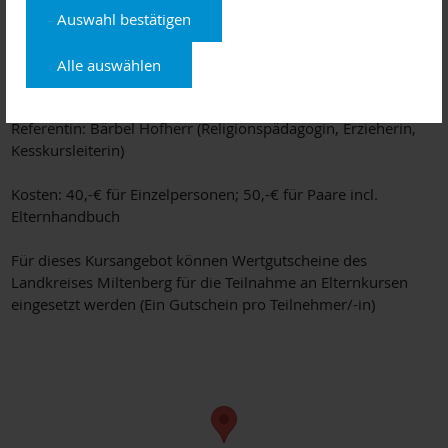
jeweils von 20:00 bis 22:00 Uhr im Jugendhaus St. Kilian,
Auswahl bestätigen
Miltenberg
Alle auswählen
Der Kurs kann nur als Ganzes besucht werden
Referentin: Bärbel Hofherr (Religionspädagogin, Erzieherin,
Kesskursleiterin)
Kosten: 40,-€ für Einzelpersonen; 50,-€ für Paare incl.
Elternhandbuch
Für dieses Kursangebot können Wertgutscheine des
Landkreises Miltenberg für die Teilnahme an Elternkursen
eingesetzt werden (Ein Gutschein pro Teilnehmer/-in)