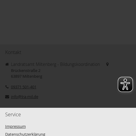
Kontakt
Landratsamt Miltenberg - Bildungskoordination
Brückenstraße 2
63897
Miltenberg
09371 501-401
info@lra-mil.de
Service
Impressum
Datenschutzerklärung