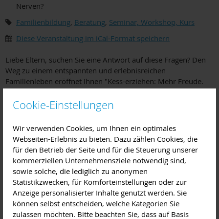
Nerven?
Familienbildung
,
Beratung
,
Seminar, Workshop, Kurs
Diese Veranstaltung im iCal-Format speichern
Liebe Eltern, suchen Sie eine Antwort auf diese Fragen? Den
Weg zu einem entspannten und erlebnisreichen
Familienleben eröffnet Ihnen "Kess-erziehen: Mehr Freude.
Weniger Stress." Der Elternkurs für Väter und Mütter von
Kindern zwischen 3 und 11 Jahren bietet vielfältige und
Cookie-Einstellungen
hilfreiche Impulse und Ideen.
Wir verwenden Cookies, um Ihnen ein optimales
"Kess-erziehen" heißt: Kinder verstehen! Ermutigen! Grenzen
Webseiten-Erlebnis zu bieten. Dazu zählen Cookies, die
setzen! Kinder zur Mitwirkung gewinnen!
für den Betrieb der Seite und für die Steuerung unserer
kommerziellen Unternehmensziele notwendig sind,
Die Abende nehmen konkrete Situationen der Mütter und
sowie solche, die lediglich zu anonymen
Väter auf, stärken die Eltern und unterstützen sie, ein
Statistikzwecken, für Komforteinstellungen oder zur
wohltuendes Klima in der Familie zu schaffen.
Anzeige personalisierter Inhalte genutzt werden. Sie
können selbst entscheiden, welche Kategorien Sie
Themen:
zulassen möchten. Bitte beachten Sie, dass auf Basis