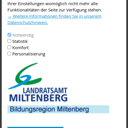
Ihrer Einstellungen womöglich nicht mehr alle
Grundbedürfnisse des Kindes erkennen
Funktionalitäten der Seite zur Verfügung stehen.
Selbstwertgefühl des Kindes stärken
→ Weitere Informationen finden Sie in unserem
Umgang mit schwierigen Erziehungssituationen
Datenschutzhinweis.
Ermutigender und respektvoller Umgang miteiander
Grenzen setzen und Konsequenzen zumuten
Notwendig
Verantwortungsvolles und selbständiges Verhalten des Kindes
Statistik
fördern
Komfort
Konflikte gemeinsam mit dem Kind lösen
Personalisierung
An fünf Kursabenden können Sic mit Hilfe von Impulsen,
Übungen und im Erfahrungsaustausch mit anderen Eltern
Ihre Fertigkeiten und Kompetenzen in der Erziehung vertiefen
und erweitern.
Termine:
1. Mo., 30.09.2019
2. Mo., 07.10.2019
3. Mo., 14.10.2019
4. Mo., 21.10.2019
5. Mo., 04.11.2019