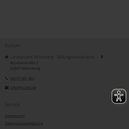
Kontakt
Landratsamt Miltenberg - Bildungskoordination
Brückenstraße 2
63897
Miltenberg
09371 501-401
info@lra-mil.de
Service
Impressum
Datenschutzerklärung