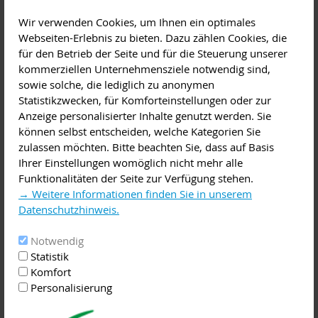
zwischen selbst gekocht und fertig gekauft werden
Wir verwenden Cookies, um Ihnen ein optimales
diskutiert.
Webseiten-Erlebnis zu bieten. Dazu zählen Cookies, die
Seminar, Workshop, Kurs
,
Familienbildung
für den Betrieb der Seite und für die Steuerung unserer
kommerziellen Unternehmensziele notwendig sind,
Diese Veranstaltung im iCal-Format speichern
sowie solche, die lediglich zu anonymen
Statistikzwecken, für Komforteinstellungen oder zur
Sie haben die Möglichkeit, die selbst zubereiteten Breie und
Anzeige personalisierter Inhalte genutzt werden. Sie
Gläschenkost zu verkosten.
können selbst entscheiden, welche Kategorien Sie
zulassen möchten. Bitte beachten Sie, dass auf Basis
Ihrer Einstellungen womöglich nicht mehr alle
Zusatzinformationen: Die Kleinen können mitgebracht
Funktionalitäten der Seite zur Verfügung stehen.
werden, jedoch liegt die Aufsichtspflicht bei den Eltern.
→ Weitere Informationen finden Sie in unserem
Bitte einen Behälter für Reste mitbringen.
Datenschutzhinweis.
Teilnehmerkreis: Junge Eltern/Familien mit Kindern von 0-3
Notwendig
Jahre sowie Großeltern, Tagesmütter, Erzieher und
Statistik
Erzieherinnen.
Komfort
Personalisierung
Anzahl Teilnehmer: maximal 12