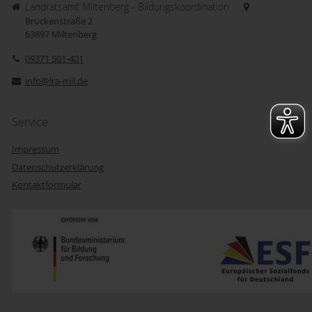
Landratsamt Miltenberg - Bildungskoordination
Brückenstraße 2
63897
Miltenberg
09371 501-401
info@lra-mil.de
Service
Impressum
Datenschutzerklärung
Kontaktformular