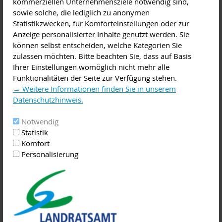
kommerziellen Unternehmensziele notwendig sind,
sowie solche, die lediglich zu anonymen
Mit allen Sinnen entdecken Kinder ihre Welt. Aber so
Statistikzwecken, für Komforteinstellungen oder zur
manches Mal bringt sie die Entdeckerfreude auch in kritische
Anzeige personalisierter Inhalte genutzt werden. Sie
Situationen: Von Vergiftungen und Verätzungen über
können selbst entscheiden, welche Kategorien Sie
Verbrennungen und Verbrühungen bis hin zu
zulassen möchten. Bitte beachten Sie, dass auf Basis
lebensbedrohlichen Zuständen. In solchen Notfällen sind die
Ihrer Einstellungen womöglich nicht mehr alle
Eltern oder Betreuer die rettenden Schutzengel. Umso
Funktionalitäten der Seite zur Verfügung stehen.
wichtiger ist für diese Schutzengel eine gute ErsteHilfe-
→ Weitere Informationen finden Sie in unserem
Ausbildung, die ihnen im Notfall die nötige Sicherheit zum
Datenschutzhinweis.
richtigen Handeln gibt.
Notwendig
Anmeldung erforderlich unter: Tel.: 0800 0 19 15 15 16
Statistik
(gebührenfrei)
Komfort
Personalisierung
www.johanniter-kurse.de
ausbildung.unterfranken@johanniter.de
Anmeldeschluss: 08.05.2018