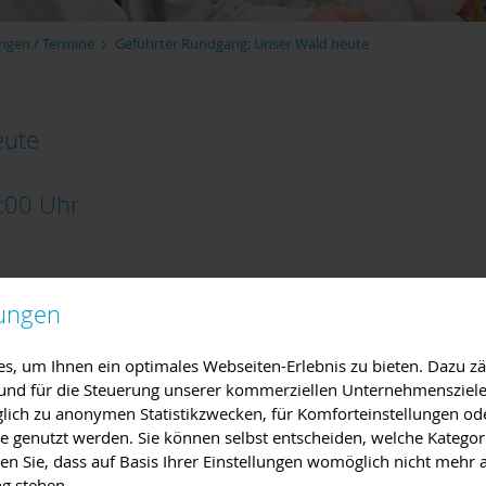
ngen / Termine
Geführter Rundgang: Unser Wald heute
eute
:00
Uhr
lungen
berg hören die Teilnehmer*innen Erklärungen und Geschichten z
 Führung, Besichtigung
,
Versammlung, Vortrag
,
Umweltbildung
, um Ihnen ein optimales Webseiten-Erlebnis zu bieten. Dazu zäh
e und für die Steuerung unserer kommerziellen Unternehmensziele
iglich zu anonymen Statistikzwecken, für Komforteinstellungen od
lte genutzt werden. Sie können selbst entscheiden, welche Kategor
des durch die Waldpädagogin Dorothea Zöller und den Revierleiter
en Sie, dass auf Basis Ihrer Einstellungen womöglich nicht mehr a
ng stehen.