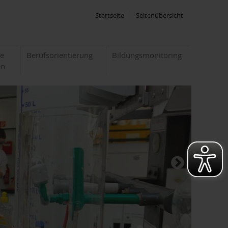
Startseite
Seitenübersicht
te
Berufsorientierung
Bildungsmonitoring
en