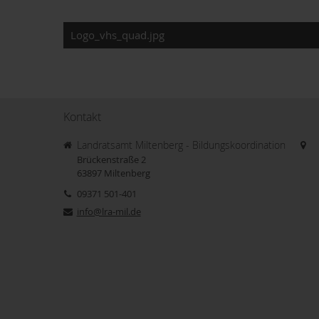
Logo_vhs_quad.jpg
Kontakt
Landratsamt Miltenberg - Bildungskoordination
Brückenstraße 2
63897
Miltenberg
09371 501-401
info@lra-mil.de