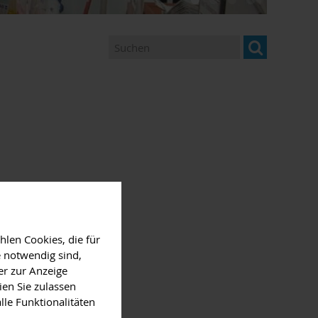
u Bäumen und Tieren ...
len Cookies, die für
 notwendig sind,
er zur Anzeige
ien Sie zulassen
 Friedrich Schöffler.
lle Funktionalitäten