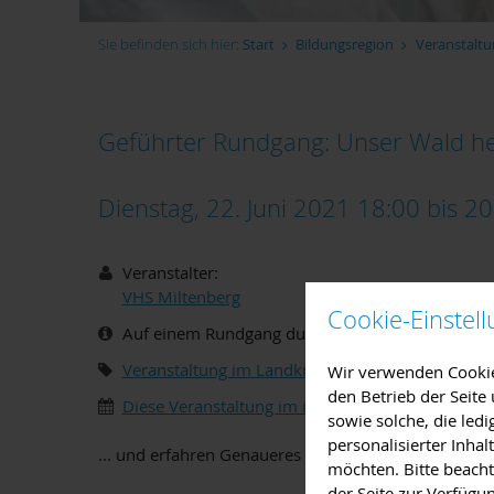
Sie befinden sich hier:
Start
Bildungsregion
Veranstaltu
Geführter Rundgang: Unser Wald h
Dienstag, 22. Juni 2021 18:00
bis
20
Veranstalter:
VHS Miltenberg
Cookie-Einstel
Auf einem Rundgang durch den Stadtwald Milten
Veranstaltung im Landkreis Miltenberg
,
Ausflug,
Wir verwenden Cookies
den Betrieb der Seit
Diese Veranstaltung im iCal-Format speichern
sowie solche, die led
personalisierter Inha
... und erfahren Genaueres zu den Aufgaben des Wal
möchten. Bitte beacht
der Seite zur Verfügu