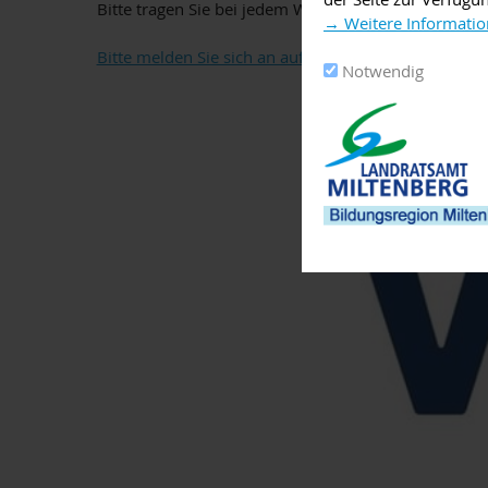
Bitte tragen Sie bei jedem Wetter festes Schuhwerk.
→ Weitere Informatio
Bitte melden Sie sich an auf den Seiten der VHS Mil
Notwendig