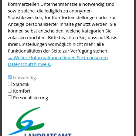
kommerziellen Unternehmensziele notwendig sind,
über Inhalte und Aufbau des Studiengangs, zeigen die
sowie solche, die lediglich zu anonymen
beruflichen Perspektiven auf und stehen für Fragen zur
Statistikzwecken, für Komforteinstellungen oder zur
Verfügung.
Anzeige personalisierter Inhalte genutzt werden. Sie
können selbst entscheiden, welche Kategorien Sie
Mehr als 99 Prozent aller Unternehmen in Deutschland
zulassen möchten. Bitte beachten Sie, dass auf Basis
gehören zu den kleinen und mittleren Unternehmen, deren
Ihrer Einstellungen womöglich nicht mehr alle
Besonderheiten im Studium berücksichtigt werden. So wird
Funktionalitäten der Seite zur Verfügung stehen.
zum Beispiel in den Lehrveranstaltungen von BW KMU
→ Weitere Informationen finden Sie in unserem
besprochen, wie ein Start-up gegründet oder die
Datenschutzhinweis.
Geschäftsführung innerhalb oder außerhalb der Familie
weitergegeben wird. Ebenso erlangen die Studierenden
Notwendig
Managementfähigkeiten zur Führung eines mittelständischen
Statistik
Unternehmens.
Komfort
Personalisierung
Unser Team des Studiengangs BW KMU am Campus in
Miltenberg freut sich auf dich!
Geplante Termine für weitere Infoabende zum Studiengang
BW KMU: