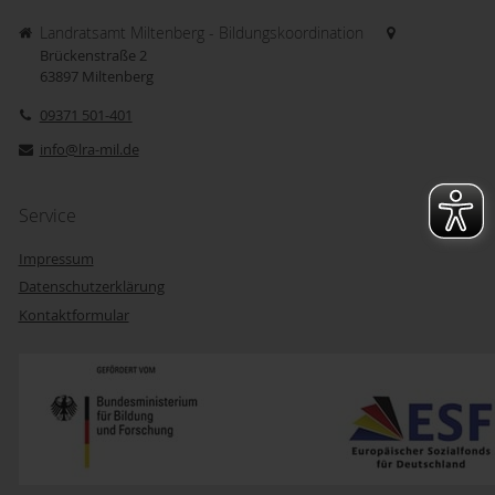
Landratsamt Miltenberg - Bildungskoordination
Brückenstraße 2
63897
Miltenberg
09371 501-401
info@lra-mil.de
Service
Impressum
Datenschutzerklärung
Kontaktformular