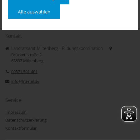
Logo_LRA_quad.jpg
Alle auswählen
Kontakt
Landratsamt Miltenberg - Bildungskoordination
Brückenstraße 2
63897
Miltenberg
09371 501-401
info@lra-mil.de
Service
Impressum
Datenschutzerklärung
Kontaktformular