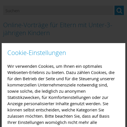
Ansprechpartner
Newsletter "BILDUNG im Landkreis Miltenberg"
Online-Vorträge für Eltern mit Unter-3-
Bildung und Beratung für Neuzugewanderte
jährigen Kindern
Bildungsangebote und Einrichtungen
Mittwoch, 21. April 2021 18:00
bis
20:00
Cookie-Einstellungen
Uhr
Berufsorientierung
Wir verwenden Cookies, um Ihnen ein optimales
Bildungsmonitoring
Webseiten-Erlebnis zu bieten. Dazu zählen Cookies, die
Veranstalter:
für den Betrieb der Seite und für die Steuerung unserer
Landratsamt Miltenberg
kommerziellen Unternehmensziele notwendig sind,
Kostenfreier Online-Vortrag für Eltern zum Thema
sowie solche, die lediglich zu anonymen
Schlafentwicklung und Schlafstörungen in den ersten drei
Statistikzwecken, für Komforteinstellungen oder zur
Lebensjahren.
Anzeige personalisierter Inhalte genutzt werden. Sie
können selbst entscheiden, welche Kategorien Sie
Veranstaltung im Landkreis Miltenberg
,
Familienbildung
,
zulassen möchten. Bitte beachten Sie, dass auf Basis
Versammlung, Vortrag
Ihrer Einstellungen womöglich nicht mehr alle