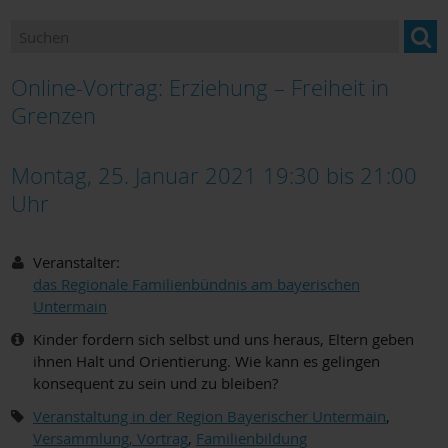
Ansprechpartner
Newsletter "BILDUNG im Landkreis Miltenberg"
Online-Vortrag: Erziehung – Freiheit in
Bildung und Beratung für Neuzugewanderte
Grenzen
Bildungsangebote und Einrichtungen
Montag, 25. Januar 2021 19:30
bis
21:00
Uhr
Berufsorientierung
Bildungsmonitoring
Veranstalter:
das Regionale Familienbündnis am bayerischen
Untermain
Kinder fordern sich selbst und uns heraus, Eltern geben
ihnen Halt und Orientierung. Wie kann es gelingen
konsequent zu sein und zu bleiben?
Veranstaltung in der Region Bayerischer Untermain
,
Versammlung, Vortrag
,
Familienbildung