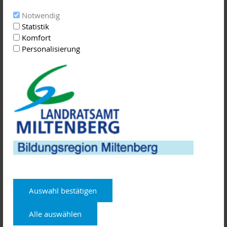
Notwendig
Haben Sie Fragen?
Statistik
Stadt Aschaffenburg
Komfort
Familienbildung und Jugendhilfeplanung
Personalisierung
Miriam Müller und Claudia Beck
06021 330 17 94
familien@aschaffenburg.de
Landratsamt Aschaffenburg
Familienbildung
Monika Mann und Verena Knecht
06021 394 - 323 oder -647
familienbildung@Lra-ab.bayern.de
Landratsamt Miltenberg
Auswahl bestätigen
Fachstelle für Familienangelegenheiten
Claudia Joos
Alle auswählen
09371 501-241