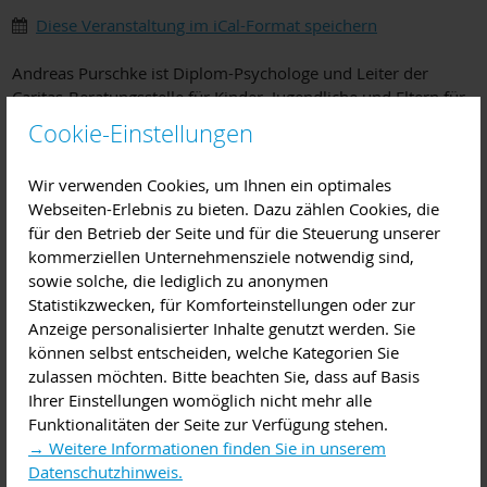
Diese Veranstaltung im iCal-Format speichern
Andreas Purschke ist Diplom-Psychologe und Leiter der
Caritas-Beratungsstelle für Kinder, Jugendliche und Eltern für
die Stadt Aschaffenburg. Kinder fordern sich selbst und uns
Cookie-Einstellungen
heraus, Eltern geben ihnen Halt und Orientierung. Feste
Rituale, Regeln und Absprachen helfen dabei: doch das ist oft
Wir verwenden Cookies, um Ihnen ein optimales
leichter gesagt als getan. Kinder haben ihren eigenen Kopf
Webseiten-Erlebnis zu bieten. Dazu zählen Cookies, die
und machen oft nicht das, was man denkt oder von ihnen
für den Betrieb der Seite und für die Steuerung unserer
erwartet. Unsere Vorstellung von einem harmonischen
kommerziellen Unternehmensziele notwendig sind,
Miteinander, unsere eigenen Kräfte und Ressourcen, der
sowie solche, die lediglich zu anonymen
Zeitdruck … Wie kann es da gelingen konsequent zu sein
Statistikzwecken, für Komforteinstellungen oder zur
und zu bleiben? Das erfahren Sie in diesem Vortrag.
Anzeige personalisierter Inhalte genutzt werden. Sie
können selbst entscheiden, welche Kategorien Sie
Anmeldung
zulassen möchten. Bitte beachten Sie, dass auf Basis
Bitte melden Sie sich bis zum 21. Januar
Ihrer Einstellungen womöglich nicht mehr alle
unter
familien@aschaffenburg.de
an. Sie erhalten eine
Funktionalitäten der Seite zur Verfügung stehen.
Bestätigungsmail.
→ Weitere Informationen finden Sie in unserem
Ein paar Tage vor dem Vortrag erhalten Sie eine weitere E-
Datenschutzhinweis.
Mail mit einem Zugangs-Link. Die Plätze sind begrenzt.