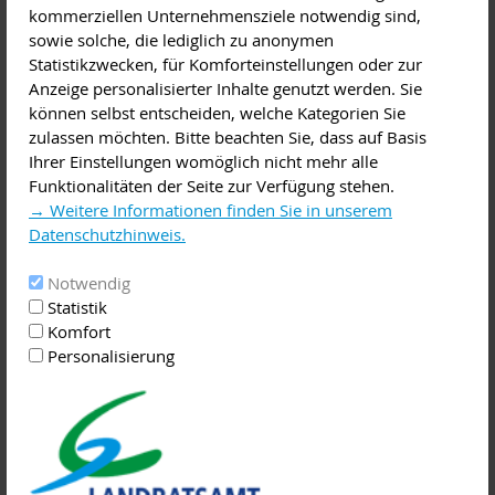
kommerziellen Unternehmensziele notwendig sind,
Diese Veranstaltung im iCal-Format speichern
sowie solche, die lediglich zu anonymen
Statistikzwecken, für Komforteinstellungen oder zur
Meist haben Frauen, die sich selbstständig machen möchten,
Anzeige personalisierter Inhalte genutzt werden. Sie
andere Beweggründe und gründen unter anderen
können selbst entscheiden, welche Kategorien Sie
Voraussetzung als Männer. Gründerinnen möchten oft erst in
zulassen möchten. Bitte beachten Sie, dass auf Basis
Teilzeit gründen. Das Seminar vermittelt daher nicht nur
Ihrer Einstellungen womöglich nicht mehr alle
Basiswissen für die Existenzgründung, sondern geht auch
Funktionalitäten der Seite zur Verfügung stehen.
besonders auf die Situation von Gründerinnen ein.
→ Weitere Informationen finden Sie in unserem
Datenschutzhinweis.
Sie erfahren u.a. wie die Region Bayerischer Untermain
Frauen auf dem Weg in die Selbstständigkeit unterstützt,
Notwendig
beleuchtet gewerbliche Aspekte einer
Statistik
Unternehmensgründung, gibt einen Überblick über die
Komfort
Bestandteile eines Businessplans, mögliche Finanzierungen
Personalisierung
sowie wichtige Marketininstrumente. Vor diesem Hintergrund
bietet die ZENTEC GmbH Seminare für Gründerinnen an.
Aufgrund der aktuellen Corona-Situation wird dieses Seminar
am 25. Juni in virtueller Form über Videokonferenz
angeboten. Eine Voranmeldung ist erforderlich.