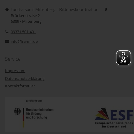
Landratsamt Miltenberg - Bildungskoordination
Brückenstraße 2
63897
Miltenberg
09371 501-401
info@lra-mil.de
Service
Impressum
Datenschutzerklärung
Kontaktformular