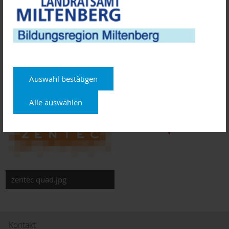
Anmeldungen können bei
ZENTEC
Telefon 06022 26-0
Telefax 06022 26-1111
E-Mail:
gruenderin@zentec.de
oder im Internet unter www. zentec.de erfolgen.
Auswahl bestätigen
Alle auswählen
zentec quad.jpg
Kontakt