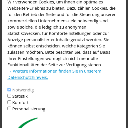
Wir verwenden Cookies, um Ihnen ein optimales
Workshop, Kurs
,
Familienbildung
Webseiten-Erlebnis zu bieten. Dazu zählen Cookies, die
Diese Veranstaltung im iCal-Format speichern
für den Betrieb der Seite und für die Steuerung unserer
kommerziellen Unternehmensziele notwendig sind,
Wann ist der richtige Zeitpunkt mit der Beikost für Ihr Baby
sowie solche, die lediglich zu anonymen
zu beginnen? Für die Einführung der Beikost werden
Statistikzwecken, für Komforteinstellungen oder zur
geeignete Lebensmittel vorgestellt. Die Unterschiede
Anzeige personalisierter Inhalte genutzt werden. Sie
zwischen selbst gekocht und fertig gekauft werden diskutiert.
können selbst entscheiden, welche Kategorien Sie
zulassen möchten. Bitte beachten Sie, dass auf Basis
Sie haben die Möglichkeit, die selbst zubereiteten Breie und
Ihrer Einstellungen womöglich nicht mehr alle
Gläschenkost zu verkosten. Bitte einen Behälter für Reste
Funktionalitäten der Seite zur Verfügung stehen.
mitbringen.
→ Weitere Informationen finden Sie in unserem
Datenschutzhinweis.
Die Kleinen können mitgebracht werden, jedoch liegt die
Aufsichtspflicht bei den Eltern.
Notwendig
Statistik
Teilnehmerkreis: Junge Eltern/Familien mit Kindern von 0-3
Komfort
Jahre sowie Großeltern, Tagesmütter, Erzieher und
Personalisierung
Erzieherinnen.
Anzahl Teilnehmer: maximal 12