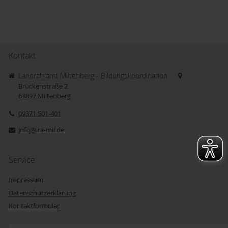
Kontakt
Landratsamt Miltenberg - Bildungskoordination
Brückenstraße 2
63897
Miltenberg
09371 501-401
info@lra-mil.de
Service
Impressum
Datenschutzerklärung
Kontaktformular