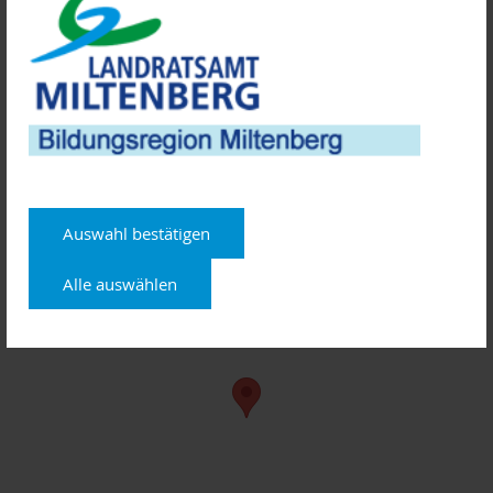
Kosten: keine
Referentin: Monika Weller
Kontakt:
Katharina Landauer
Telefon: 09353 7908-11
E-Mail: Katharina.Landauer@aelf-ka.bayern.de
Auswahl bestätigen
Anmeldeschluss: 26.06.2018
Alle auswählen