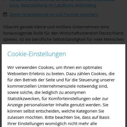
Kurs
,
Veranstaltung im Landkreis Miltenberg
Diese Veranstaltung im iCal-Format speichern
Obwohl gerade kleine und mittlere Unternehmen eine
herausragende Rolle für den Wirtschaftsstandort Deutschland
spielen, ist die berufliche Selbstständigkeit für viele Menschen
keine selbstverständliche Perspektive. Die Gründerwoche
Deutschland möchte dies ändern. Die bundesweite
Cookie-Einstellungen
Aktionswoche unter Federführung des Bundesministeriums
für Wirtschaft und Energie (BMWi) soll dem Gründergeist auf
Wir verwenden Cookies, um Ihnen ein optimales
die Sprünge helfen.
Webseiten-Erlebnis zu bieten. Dazu zählen Cookies, die
für den Betrieb der Seite und für die Steuerung unserer
In Zusammenarbeit mit der Gründerwoche Deutschland
kommerziellen Unternehmensziele notwendig sind,
erhalten am 8. Mai 2019 Gründungsinteressierte vom
sowie solche, die lediglich zu anonymen
Bayerischen Untermain unter dem Titel „Ressourcen richtig
Statistikzwecken, für Komforteinstellungen oder zur
einsetzen“ mehrere Impulsvorträge rund um die
Anzeige personalisierter Inhalte genutzt werden. Sie
Unternehmensgründung. Die Referenten, ein Beraterteam
können selbst entscheiden, welche Kategorien Sie
aus Haibach, Goldbach, Kleinostheim, Aschaffenburg-
zulassen möchten. Bitte beachten Sie, dass auf Basis
Obernau und Seligenstadt, haben sich zum Ziel gesetzt, bei
Ihrer Einstellungen womöglich nicht mehr alle
ihrer Veranstaltung Informationen zu präsentieren, die