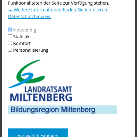
Funktionalitäten der Seite zur Verfügung stehen.
Gründungswillige bei den üblichen Veranstaltungen in der
→ Weitere Informationen finden Sie in unserem
Regel vermissen werden.
Datenschutzhinweis.
In den sechs Vorträgen geht es u.a. um Themen wie
Notwendig
Statistik
- die Bedeutung von Unternehmensumfeldaufstellungen und
Komfort
Typologiemodellen als wichtigem Erfolgsfaktor,
Personalisierung
- Energieräuber im Unternehmensalltag,
- welche technischen Hilfsmittel als Grundausstattung für
junge Unternehmen sinnvoll sind und worauf man verzichten
kann,
- wie man mit einem authentischen Außenauftritt die
richtigen Kunden für sich begeistern kann sowie die
- inhaltliche und visuelle Umsetzung des Firmenauftritts.
Abgerundet wird die Vortragsveranstaltung durch den
Praxisbericht einer Unternehmensgründerin, die Einblick in
die ersten Jahre ihrer Selbständigkeit mit allen Höhen und
Tiefen gibt.
Das Seminar findet am 8. Mai 2019 in der ZENTEC in
Auswahl bestätigen