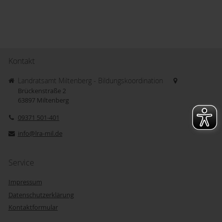
Kontakt
Landratsamt Miltenberg - Bildungskoordination
Brückenstraße 2
63897
Miltenberg
09371 501-401
info@lra-mil.de
Service
Impressum
Datenschutzerklärung
Kontaktformular