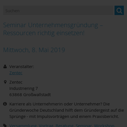
Ansprechpartner
Newsletter "BILDUNG im Landkreis Miltenberg"
Seminar Unternehmensgründung –
Bildung und Beratung für Neuzugewanderte
Ressourcen richtig einsetzen!
Bildungsangebote und Einrichtungen
Mittwoch, 8. Mai 2019
Berufsorientierung
Veranstalter:
Bildungsmonitoring
Zentec
Zentec
Industriering 7
63868
Großwallstadt
Karriere als Unternehmerin oder Unternehmer? Die
Gründerwoche Deutschland hilft dem Gründergeist auf die
Sprünge - mit Impulsvorträgen und einem Praxisbericht.
Versammlung, Vortrag
,
Beratung
,
Seminar, Workshop,