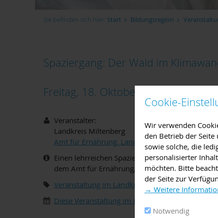
Sie befinden sich hier:
Start
Bildungsregion
Veranstaltu
Spaziergang: Der Wald im Klimawan
Freitag, 18. Oktober 2019 16:00
bis
Cookie-Einstel
Veranstalter:
Wir verwenden Cookies
Landkreis Miltenberg
den Betrieb der Seit
Amt für Ernährung, Landwirtschaft und Forsten K
sowie solche, die led
personalisierter Inha
Einen lehrreichen Spaziergang zum Thema "Der W
möchten. Bitte beacht
dem Amt für Ernährung, Landwirtschaft und Fors
der Seite zur Verfügu
Veranstaltung im Landkreis Miltenberg
,
Ausflug,
→ Weitere Informatio
Diese Veranstaltung im iCal-Format speichern
Notwendig