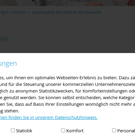
ngen / Termine
Spaziergang: Der Wald im Klimawandel
del
18:00
Uhr
lungen
, um Ihnen ein optimales Webseiten-Erlebnis zu bieten. Dazu zäh
e und für die Steuerung unserer kommerziellen Unternehmensziele
arlstadt
iglich zu anonymen Statistikzwecken, für Komforteinstellungen od
lte genutzt werden. Sie können selbst entscheiden, welche Kategor
ald im Klimawandel" mit Sebastian Spatz und Sebastian Randig b
en Sie, dass auf Basis Ihrer Einstellungen womöglich nicht mehr a
ten an.
ng stehen.
 Führung, Besichtigung
,
Versammlung, Vortrag
,
Umweltbildung
nen finden Sie in unserem Datenschutzhinweis.
Statistik
Komfort
Personal