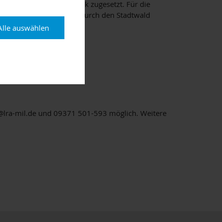
18 hat den Bäumen stark zugesetzt. Für die
einer kleinen Wanderung durch den Stadtwald
Alle auswählen
z@lra-mil.de und 09371 501-593 möglich. Weitere