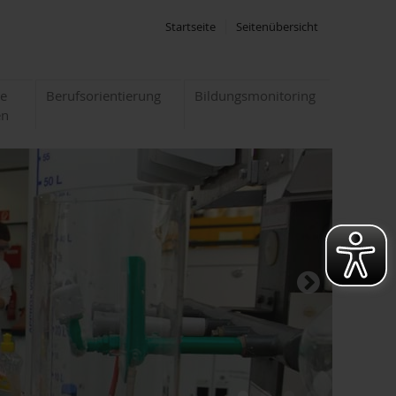
Startseite
Seitenübersicht
te
Berufsorientierung
Bildungsmonitoring
en