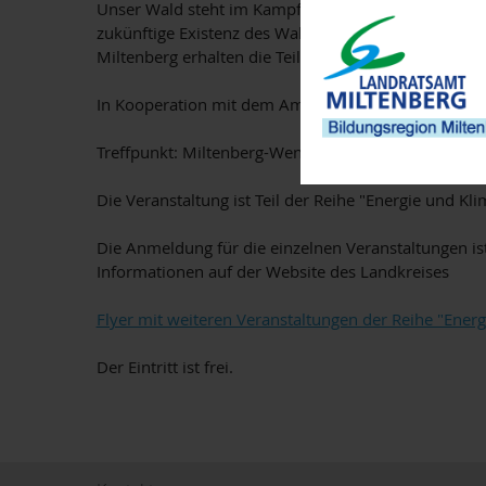
Unser Wald steht im Kampf gegen den Klimawandel 
zukünftige Existenz des Waldes ist es deshalb nöti
Miltenberg erhalten die Teilnehmenden eine Einführ
In Kooperation mit dem Amt für Ernährung, Landwirt
Treffpunkt: Miltenberg-Wenschdorf - Richtung Geise
Die Veranstaltung ist Teil der Reihe "Energie und Kl
Die Anmeldung für die einzelnen Veranstaltungen is
Informationen auf der Website des Landkreises
Flyer mit weiteren Veranstaltungen der Reihe "Ener
Der Eintritt ist frei.