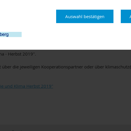
vor großen Herausforderungen. Insbesondere das Trockenjahr 20
g, den Wald an die klimatischen Veränderungen anzupassen. Auf 
ung in diese Thematik.
Auswahl bestätigen
schaft und Forsten Karlstadt
nhof, Parkplatz Heideschlag
ima - Herbst 2019".
t über die jeweiligen Kooperationspartner oder über klimaschut
gie und Klima Herbst 2019"