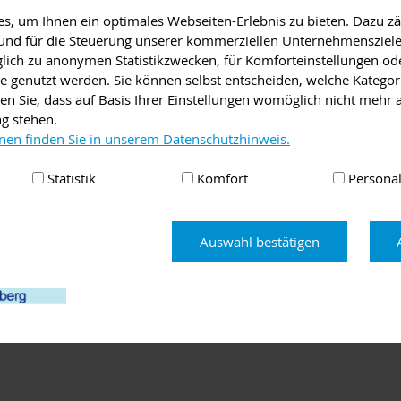
, um Ihnen ein optimales Webseiten-Erlebnis zu bieten. Dazu zäh
ormationen durch die Schulleitung, für die Kinder gestalten Tuto
e und für die Steuerung unserer kommerziellen Unternehmensziele
iglich zu anonymen Statistikzwecken, für Komforteinstellungen od
lte genutzt werden. Sie können selbst entscheiden, welche Kategor
 angeboten, später können die Eltern mit den Kindern weitere 
en Sie, dass auf Basis Ihrer Einstellungen womöglich nicht mehr a
ng stehen.
 der offenen Tür finden Sie
hier
. Weitere Informationen zum Übert
nen finden Sie in unserem Datenschutzhinweis.
Statistik
Komfort
Personal
Auswahl bestätigen