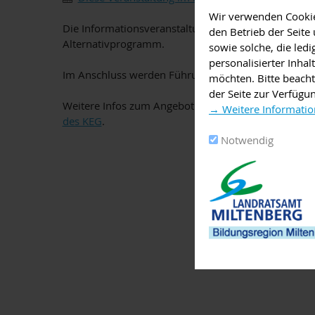
Wir verwenden Cookies
Die Informationsveranstaltung beginnt mit einer Inf
den Betrieb der Seit
Alternativprogramm.
sowie solche, die led
personalisierter Inha
Im Anschluss werden Führungen durch das Schulhaus
möchten. Bitte beacht
der Seite zur Verfügu
Weitere Infos zum Angebot und zum Ablauf des Tags
→ Weitere Informatio
des KEG
.
Notwendig