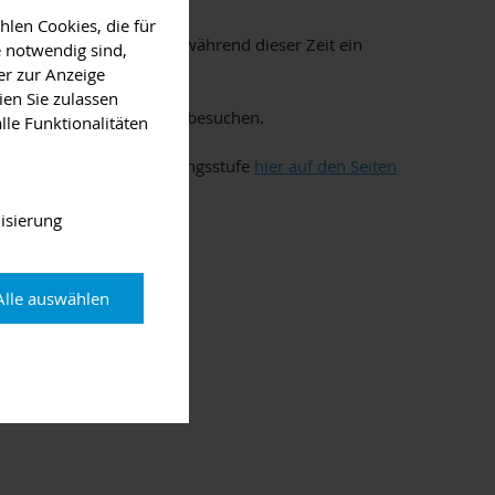
len Cookies, die für
ren und SportlehrerInnen während dieser Zeit ein
 notwendig sind,
er zur Anzeige
ien Sie zulassen
Fachbereiche selbständig besuchen.
lle Funktionalitäten
ritt in die fünfte Jahrgangsstufe
hier auf den Seiten
isierung
Alle auswählen