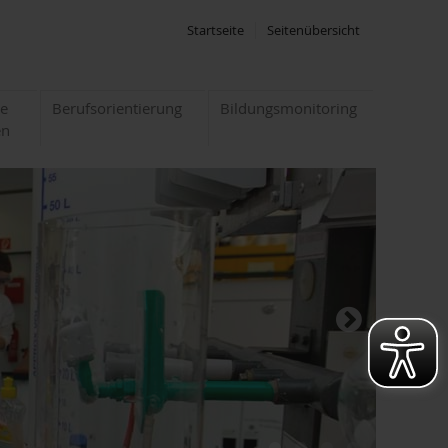
Startseite
Seitenübersicht
te
Berufsorientierung
Bildungsmonitoring
en