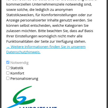
kommerziellen Unternehmensziele notwendig sind,
Diese Veranstaltung im iCal-Format speichern
sowie solche, die lediglich zu anonymen
Statistikzwecken, für Komforteinstellungen oder zur
Wussten Sie, dass ein Apfel durchschnittlich 31-mal mit
Anzeige personalisierter Inhalte genutzt werden. Sie
Pestiziden behandelt wird? Dass man auch im Flugzeug mit
können selbst entscheiden, welche Kategorien Sie
den Giften in Kontakt kommen kann und dass neben der
zulassen möchten. Bitte beachten Sie, dass auf Basis
Landwirtschaft der zweitgrößte Verbraucher von Herbiziden
Ihrer Einstellungen womöglich nicht mehr alle
in Deutschland die Deutsche Bahn ist? Pestizide werden
Funktionalitäten der Seite zur Verfügung stehen.
umfassend eingesetzt, über ihre Zusammensetzung wissen
→ Weitere Informationen finden Sie in unserem
wir jedoch wenig. Etwa vierzig Chemikalien, die von der WHO
Datenschutzhinweis.
als „wahrscheinlich krebserregend“ eingestuft wurden, sind
nach wie vor erlaubt. Ein Viertel der Pestizide auf dem Markt
Notwendig
sind Fälschungen mit ungewissem Inhalt. Johann Zaller,
Statistik
Ökologie-Experte an der Wiener Universität für Bodenkultur,
Komfort
erforscht seit Jahren Chemikalien und ihre Nebenwirkungen
Personalisierung
für unsere Gesundheit und Umwelt. In seiner Forschung
beschäftigt er sich mit verschiedenen Aspekten der
Agrarökologie.
Der Vortrag findet in der Aula des Johannes-Butzbach-
Gymnasiums statt.