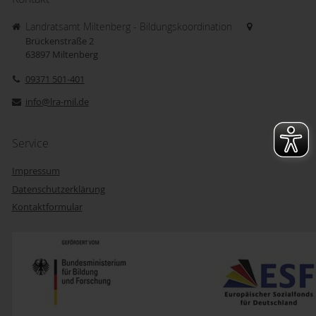
Landratsamt Miltenberg - Bildungskoordination
Brückenstraße 2
63897
Miltenberg
09371 501-401
info@lra-mil.de
Service
Impressum
Datenschutzerklärung
Kontaktformular