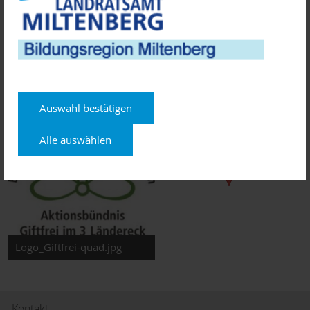
Der Eintritt ist frei, um Spenden wird gebeten.
In Kooperation mit dem Verein für Obstbau, Garten und
Landschaft Sachsenhausen e.V. und der NABU-Gruppe
Wertheim.
Auswahl bestätigen
Alle auswählen
Logo_Giftfrei-quad.jpg
Kontakt