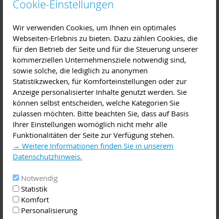
Cookie-Einstellungen
Organisationsabläufen, Produktion, Vertrieb und
Marketing sowie Personalwesen, Aus- und Weiterbildung.
Wir verwenden Cookies, um Ihnen ein optimales
Beratung
Webseiten-Erlebnis zu bieten. Dazu zählen Cookies, die
für den Betrieb der Seite und für die Steuerung unserer
Diese Veranstaltung im iCal-Format speichern
kommerziellen Unternehmensziele notwendig sind,
sowie solche, die lediglich zu anonymen
Jeden 3. Mittwoch im Monat bieten ehemalige
Statistikzwecken, für Komforteinstellungen oder zur
Wirtschaftsexperten Existenzgründern und mittelständischen
Anzeige personalisierter Inhalte genutzt werden. Sie
Unternehmen honorarfreie Beratung an. Auch die
können selbst entscheiden, welche Kategorien Sie
Existenzsicherung und die Unternehmensnachfolge sind
zulassen möchten. Bitte beachten Sie, dass auf Basis
Themen der Sprechtage. Die Unternehmersprechtage werden
Ihrer Einstellungen womöglich nicht mehr alle
ab sofort wieder in persönlichen Gesprächen unter den
Funktionalitäten der Seite zur Verfügung stehen.
entsprechenden Sicherheits- und Hygieneregeln fortgeführt.
→ Weitere Informationen finden Sie in unserem
Datenschutzhinweis.
Die jeweils einstündigen Beratungsgespräche finden im
Zeitraum von 09:00 bis 12:00 Uhr in den Räumen der
Notwendig
ZENTEC GmbH in Großwallstadt statt.
Statistik
Komfort
Anmeldung: Bitte über die Homepage der ZENTEC GmbH
Personalisierung
www.zentec.de