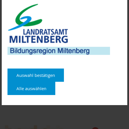
Kontakt:
ZENTEC GmbH
Jutta Wotschak
Telefon: 06022 26-1110
E-Mail: wotschak@zentec.de
Anmeldeschluss: 17. August 2020
Weitere Informationen über die ehemaligen
Wirtschaftsexperten der AKTIVSENIOREN BAYERN e.V.:
www.aktivsenioren.de
Auswahl bestätigen
Ansprechpartner: Eugen Volbers, Tannigstraße 2168, 97318
Alle auswählen
Kitzingen,
Telefon 09321 389834