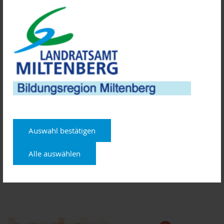
Kontakt:
ZENTEC GmbH
Jutta Wotschak
Telefon: 06022 26-1110
E-Mail: wotschak@zentec.de
Anmeldeschluss: 19. Oktober 2020
Weitere Informationen über die ehemaligen
Wirtschaftsexperten der AKTIVSENIOREN BAYERN e.V.:
www.aktivsenioren.de
Auswahl bestätigen
Ansprechpartner: Eugen Volbers, Tannigstraße 2168, 97318
Alle auswählen
Kitzingen,
Telefon 09321 389834