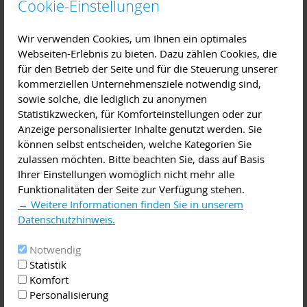
Cookie-Einstellungen
Organisationsabläufen, Produktion, Vertrieb und
Marketing sowie Personalwesen, Aus- und Weiterbildung.
Wir verwenden Cookies, um Ihnen ein optimales
Beratung
Webseiten-Erlebnis zu bieten. Dazu zählen Cookies, die
für den Betrieb der Seite und für die Steuerung unserer
Diese Veranstaltung im iCal-Format speichern
kommerziellen Unternehmensziele notwendig sind,
sowie solche, die lediglich zu anonymen
Jeden 3. Mittwoch im Monat bieten ehemalige
Statistikzwecken, für Komforteinstellungen oder zur
Wirtschaftsexperten Existenzgründern und mittelständischen
Anzeige personalisierter Inhalte genutzt werden. Sie
Unternehmen honorarfreie Beratung an. Auch die
können selbst entscheiden, welche Kategorien Sie
Existenzsicherung und die Unternehmensnachfolge sind
zulassen möchten. Bitte beachten Sie, dass auf Basis
Themen der Sprechtage. Die Unternehmersprechtage werden
Ihrer Einstellungen womöglich nicht mehr alle
ab sofort wieder in persönlichen Gesprächen unter den
Funktionalitäten der Seite zur Verfügung stehen.
entsprechenden Sicherheits- und Hygieneregeln fortgeführt.
→ Weitere Informationen finden Sie in unserem
Datenschutzhinweis.
Die jeweils einstündigen Beratungsgespräche finden im
Zeitraum von 09:00 bis 12:00 Uhr in den Räumen der
Notwendig
ZENTEC GmbH in Großwallstadt statt.
Statistik
Komfort
Anmeldung: Bitte über die Homepage der ZENTEC GmbH
Personalisierung
www.zentec.de