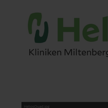
HeliosQuad.jpg