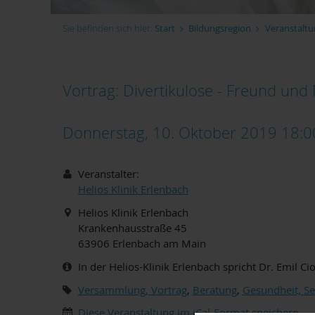
Sie befinden sich hier:
Start
Bildungsregion
Veranstaltu
Vortrag: Divertikulose - Freund und 
Donnerstag, 10. Oktober 2019 18:
Veranstalter:
Helios Klinik Erlenbach
Helios Klinik Erlenbach
Krankenhausstraße 45
63906
Erlenbach am Main
In der Helios-Klinik Erlenbach spricht Dr. Emil 
Versammlung, Vortrag
,
Beratung
,
Gesundheit, Sel
Diese Veranstaltung im iCal-Format speichern