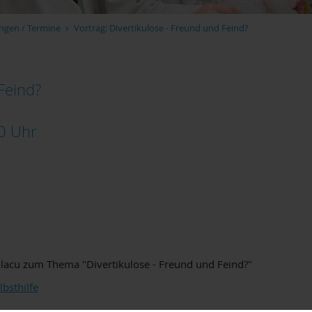
ngen / Termine
Vortrag: Divertikulose - Freund und Feind?
Feind?
00
Uhr
Ciolacu zum Thema "Divertikulose - Freund und Feind?"
bsthilfe