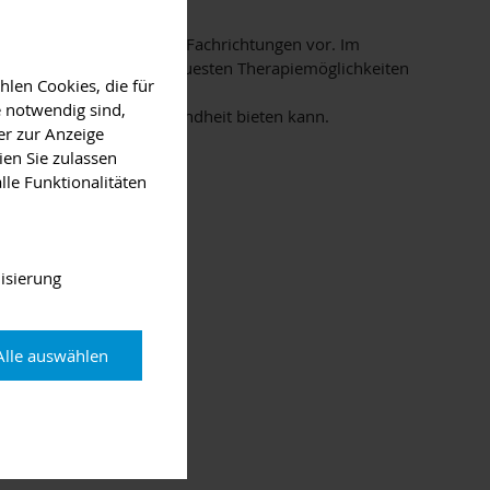
hemen aus verschiedenen Fachrichtungen vor. Im
nkungen, stellen die neuesten Therapiemöglichkeiten
len Cookies, die für
 notwendig sind,
mpulse rund um Ihre Gesundheit bieten kann.
er zur Anzeige
ien Sie zulassen
ten zu klären.
lle Funktionalitäten
isierung
bach
.
Alle auswählen