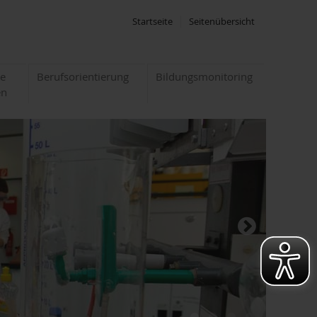
Startseite
Seitenübersicht
te
Berufsorientierung
Bildungsmonitoring
en