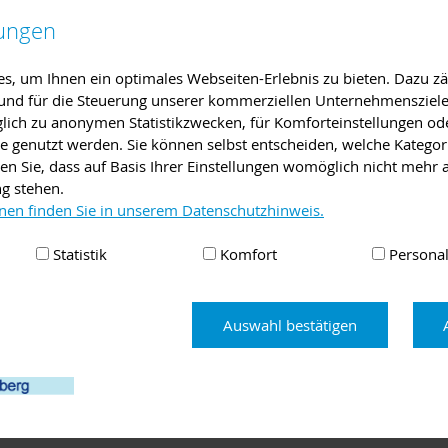
lungen
len Ihnen regelmäßig medizinische Erkenntnisse und spannende T
achärzte über Ursachen und Behandlungsmöglichkeiten von Erkra
, um Ihnen ein optimales Webseiten-Erlebnis zu bieten. Dazu zäh
ns- und Früherkennungsmaßnahmen auf.
e und für die Steuerung unserer kommerziellen Unternehmensziele
 zweite Halbjahr 2019 Ihnen wieder interessante und hilfreiche I
iglich zu anonymen Statistikzwecken, für Komforteinstellungen od
 Betroffene, Fachkenntnisse sind nicht erforderlich.
lte genutzt werden. Sie können selbst entscheiden, welche Kategor
gene Fragen im Anschluss an den Vortrag direkt mit dem Referen
en Sie, dass auf Basis Ihrer Einstellungen womöglich nicht mehr a
ng stehen.
r im Multifunktionsraum im Erdgeschoss statt.
nen finden Sie in unserem Datenschutzhinweis.
Statistik
Komfort
Personal
rg-Erlenbach finden Sie
hier auf den Seiten der Helios-Klinik Erlen
Auswahl bestätigen