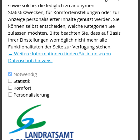
Versammlung, Vortrag
sowie solche, die lediglich zu anonymen
Statistikzwecken, für Komforteinstellungen oder zur
Diese Veranstaltung im iCal-Format speichern
Anzeige personalisierter Inhalte genutzt werden. Sie
können selbst entscheiden, welche Kategorien Sie
Die Ärztinnen und Ärzte der Helios-Kliniken in Erlenbach und
zulassen möchten. Bitte beachten Sie, dass auf Basis
Miltenberg stellen regelmäßig medizinische Erkenntnisse
Ihrer Einstellungen womöglich nicht mehr alle
und spannende Themen verschiedener Fachrichtungen vor.
Funktionalitäten der Seite zur Verfügung stehen.
→ Weitere Informationen finden Sie in unserem
Im Rahmen der Patientenvorträge informieren die Fachärzte
Datenschutzhinweis.
über Ursachen und Behandlungsmöglichkeiten von
Erkrankungen, stellen die neuesten Therapiemöglichkeiten
Notwendig
ihres Fachgebietes vor und klären über Präventions- und
Statistik
Früherkennungsmaßnahmen auf.
Komfort
Personalisierung
Alle Vorträge richten sich an interessierte Laien und
Betroffene, Fachkenntnisse sind nicht erforderlich. Alle
Besucher sind herzlich eingeladen, themenbezogene Fragen
im Anschluss an den Vortrag direkt mit dem Referenten zu
klären.
Mehr Informationen unter
https://www.helios-