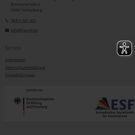
Brückenstraße 2
63897
Miltenberg
09371 501-401
info@lra-mil.de
Service
Impressum
Datenschutzerklärung
Kontaktformular