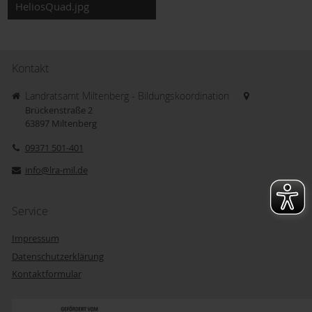
HeliosQuad.jpg
Kontakt
Landratsamt Miltenberg - Bildungskoordination
Brückenstraße 2
63897
Miltenberg
09371 501-401
info@lra-mil.de
Service
Impressum
Datenschutzerklärung
Kontaktformular