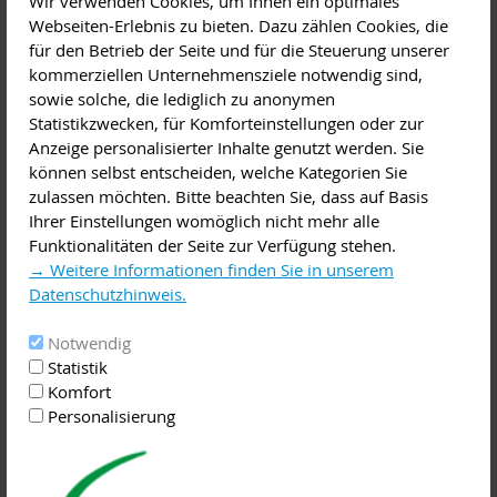
Wir verwenden Cookies, um Ihnen ein optimales
Beckenboden-Insuffizienz - Neuste minimal-invasive
Webseiten-Erlebnis zu bieten. Dazu zählen Cookies, die
Operationsmethoden"
für den Betrieb der Seite und für die Steuerung unserer
kommerziellen Unternehmensziele notwendig sind,
Versammlung, Vortrag
,
Beratung
,
Gesundheit, Selbsthilfe
sowie solche, die lediglich zu anonymen
Diese Veranstaltung im iCal-Format speichern
Statistikzwecken, für Komforteinstellungen oder zur
Anzeige personalisierter Inhalte genutzt werden. Sie
Die Helios Kliniken Miltenberg und Erlenbach stellen Ihnen
können selbst entscheiden, welche Kategorien Sie
regelmäßig medizinische Erkenntnisse und spannende
zulassen möchten. Bitte beachten Sie, dass auf Basis
Themen aus verschiedenen Fachrichtungen vor. Im Rahmen
Ihrer Einstellungen womöglich nicht mehr alle
der Patientenvorträge informieren unsere Fachärzte über
Funktionalitäten der Seite zur Verfügung stehen.
Ursachen und Behandlungsmöglichkeiten von Erkrankungen,
→ Weitere Informationen finden Sie in unserem
stellen die neuesten Therapiemöglichkeiten ihres
Datenschutzhinweis.
Fachgebietes vor und klären über Präventions-
und Früherkennungsmaßnahmen auf.
Notwendig
Wir hoffen, dass unsere neue Vortragsreihe für das zweite
Statistik
Halbjahr 2019 Ihnen wieder interessante und hilfreiche
Komfort
Impulse rund um Ihre Gesundheit bieten kann.
Personalisierung
Alle Vorträge richten sich an interessierte Laien und
Betroffene, Fachkenntnisse sind nicht erforderlich.
Alle Besucher sind herzlich eingeladen, themenbezogene