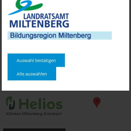
Fragen im Anschluss an den Vortrag direkt mit dem
Referenten zu klären.
Alle Patientenvorträge finden Donnerstag um 18 Uhr
im Multifunktionsraum im Erdgeschoss statt.
Der Eintritt ist frei.
Alle Patientenvorträge der Helios-Kliniken Miltenberg-
Auswahl bestätigen
Erlenbach finden Sie
hier auf den Seiten der Helios-Klinik
Erlenbach
.
Alle auswählen