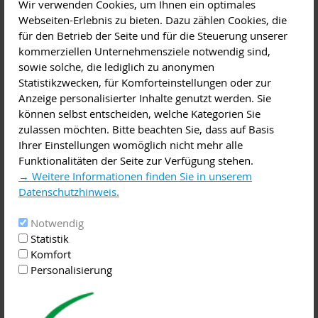
Wir verwenden Cookies, um Ihnen ein optimales
Familienbildung
,
Versammlung, Vortrag
Webseiten-Erlebnis zu bieten. Dazu zählen Cookies, die
Diese Veranstaltung im iCal-Format speichern
für den Betrieb der Seite und für die Steuerung unserer
kommerziellen Unternehmensziele notwendig sind,
Ein neugeborenes Kind versucht von Anfang an, mit den
sowie solche, die lediglich zu anonymen
Bezugspersonen in Kontakt zu kommen. So reagiert es bereits
Statistikzwecken, für Komforteinstellungen oder zur
mit Bewegungen und einer gesteigerten Aufmerksamkeit.
Anzeige personalisierter Inhalte genutzt werden. Sie
Hier setzt ein Vortragsabend an, den der Caritas-
können selbst entscheiden, welche Kategorien Sie
Familienstützpunkt in Miltenberg für interessierte Eltern
zulassen möchten. Bitte beachten Sie, dass auf Basis
anbietet.
Ihrer Einstellungen womöglich nicht mehr alle
Funktionalitäten der Seite zur Verfügung stehen.
Alle Sinnessysteme sind nach der Geburt grundsätzlich
→ Weitere Informationen finden Sie in unserem
funktionsfähig, müssen jedoch noch in den folgenden
Datenschutzhinweis.
Monaten reifen und sich vervollkommnen. Wird ein Kind von
Elternseite passend unterstützt, kommuniziert es auf seine
Notwendig
Weise schon ganz früh. Die Veranstaltung des Caritas-
Statistik
Familienstützpunktes vermittelt daher Informationen zur
Komfort
Entwicklung des Kindes im ersten Lebensjahr. Die
Personalisierung
Teilnehmenden erhalten Hinweise über das Erleben von grob-
und feinmotorischen Bewegungen, die Entwicklung der
Sprache sowie der sozialen Kompetenzen. Zu dieser