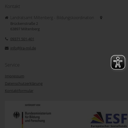
Kontakt
Landratsamt Miltenberg - Bildungskoordination
Brückenstraße 2
63897
Miltenberg
09371 501-401
info@lra-mil.de
Service
Impressum
Datenschutzerklärung
Kontaktformular