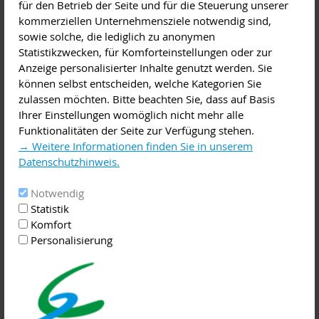
Höltermann, Leiterin der
für den Betrieb der Seite und für die Steuerung unserer
BRK Berufsfachschule für
kommerziellen Unternehmensziele notwendig sind,
Altenpflege und
sowie solche, die lediglich zu anonymen
Altenpflegehilfe, und Herr
Statistikzwecken, für Komforteinstellungen oder zur
Frau Höltermann stellt die
Thomas Dauber, Leiter der
Anzeige personalisierter Inhalte genutzt werden. Sie
Ausbildungsmöglichkeiten
Berufsfachschule für
können selbst entscheiden, welche Kategorien Sie
vor.
Krankenpflege des Helios
zulassen möchten. Bitte beachten Sie, dass auf Basis
Bildungszentrums,
Ihrer Einstellungen womöglich nicht mehr alle
Vorträge über die Ausbildungsmöglichkeiten im Berufsfeld
Funktionalitäten der Seite zur Verfügung stehen.
der Gesundheits-, Kranken- und Altenpflege halten.
→ Weitere Informationen finden Sie in unserem
Dolmetscher für Arabisch und Farsi begleiten die
Datenschutzhinweis.
Informationsveranstaltung. Die Teilnahme ist kostenlos. Die
Veranstaltung findet am Donnerstag, den 23.11.2017, von
Notwendig
14:00-16:00 Uhr im großen Sitzungssaal im Landratsamt
Statistik
Miltenberg, Brückenstraße 2, statt. Bei Rückfragen wenden
Komfort
Sie sich an Frau Heidrun Zeug, Bildungskoordination
Personalisierung
Neuzugewanderte, Email: heidrun.zeug@lra-mil.de, Tel:
09371-501-433.
Bildung und Integration