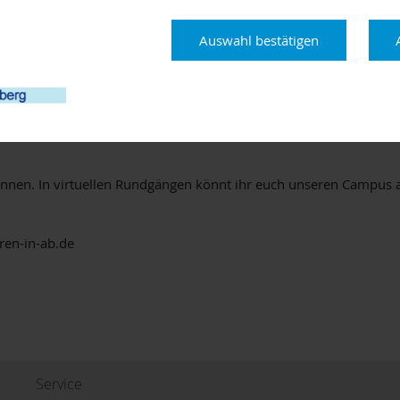
nfotag in diesem Jahr ausschließlich virtuell statt. So könnt ih
Auswahl bestätigen
n sowie Wirtschaft und Recht stellen das vielfältige Studienange
ngen auf unserer Website.
-Chats mit Studierenden, Profs und allen Service-Einrichtungen 
ie Studienfinanzierung, das Duale Studium, das Fach- und Fremds
ennen. In virtuellen Rundgängen könnt ihr euch unseren Campus a
eren-in-ab.de
Service