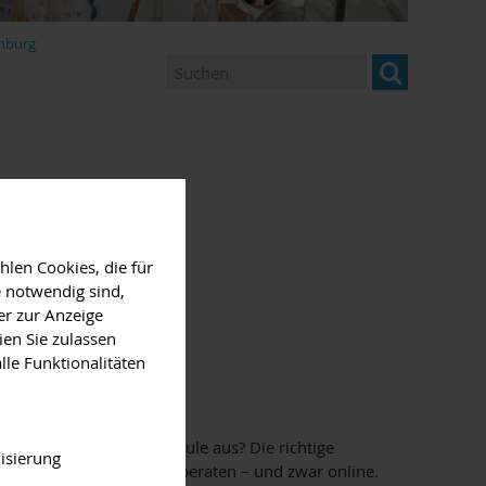
enburg
len Cookies, die für
 notwendig sind,
er zur Anzeige
ien Sie zulassen
lle Funktionalitäten
g, Besichtigung
schaffenburg als Hochschule aus? Die richtige
isierung
mfassend und persönlich beraten – und zwar online.