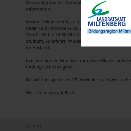
Denn aufgrund der Coronakrise findet unser Studieni
informieren.
Unsere Dekane der Fakultäten Ingenieurwissenschafte
Bilder und Infomaterial zu den einzelnen Studiengä
Von 11:00 bis 14:00 Uhr bekommt ihr in Video-Live
Studium. So erfahrt ihr auch alles Wichtige über d
im Ausland.
In einem kurzen Film lernt ihr unsere Hochschule k
umfangreiches Angebot.
Besucht uns gerne am 25. April hier auf www.studi
Wir freuen uns auf Euch!
Kontakt