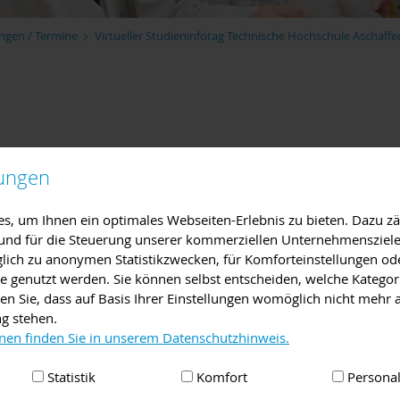
ngen / Termine
Virtueller Studieninfotag Technische Hochschule Aschaff
3:59
Uhr
lungen
, um Ihnen ein optimales Webseiten-Erlebnis zu bieten. Dazu zäh
e und für die Steuerung unserer kommerziellen Unternehmensziele
iglich zu anonymen Statistikzwecken, für Komforteinstellungen od
 virtuelle Einblicke auf www.studieren-in-ab.de
lte genutzt werden. Sie können selbst entscheiden, welche Kategor
en Sie, dass auf Basis Ihrer Einstellungen womöglich nicht mehr a
ain
,
Messe, Markt
,
Tag der offenen Tür
,
Beratung
,
Ausflug, Führun
ng stehen.
nen finden Sie in unserem Datenschutzhinweis.
her Studiengang ist der richtige für mich und was macht die TH A
Statistik
Komfort
Personal
 ist aktuell wohl schwieriger denn je. Deshalb werden wir euch u