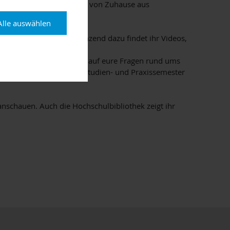
r euch einfach ganz bequem von Zuhause aus
Alle auswählen
bot der TH AB vor. Ergänzend dazu findet ihr Videos,
der Hochschule Antworten auf eure Fragen rund ums
prachenangebot oder ein Studien- und Praxissemester
nschauen. Auch die Hochschulbibliothek zeigt ihr