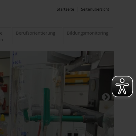
Startseite
Seitenübersicht
te
Berufsorientierung
Bildungsmonitoring
en